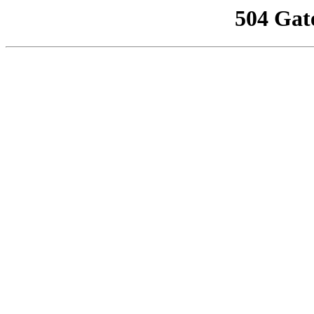
504 Gat