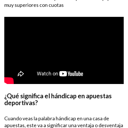
muy superiores con cuotas
Ganagol
Gana
Diario
Tinka
¿Qué significa el hándicap en apuestas
deportivas?
Cuando veas la palabra hándicap en una casa de
apuestas, este va a significar una ventaja o desventaja