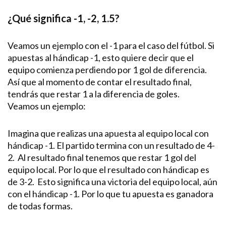
¿Qué significa -1, -2, 1.5?
Veamos un ejemplo con el -1 para el caso del fútbol. Si
apuestas al hándicap -1, esto quiere decir que el
equipo comienza perdiendo por 1 gol de diferencia.
Así que al momento de contar el resultado final,
tendrás que restar 1 a la diferencia de goles.
Veamos un ejemplo:
Imagina que realizas una apuesta al equipo local con
hándicap -1. El partido termina con un resultado de 4-
2. Al resultado final tenemos que restar 1 gol del
equipo local. Por lo que el resultado con hándicap es
de 3-2. Esto significa una victoria del equipo local, aún
con el hándicap -1. Por lo que tu apuesta es ganadora
de todas formas.