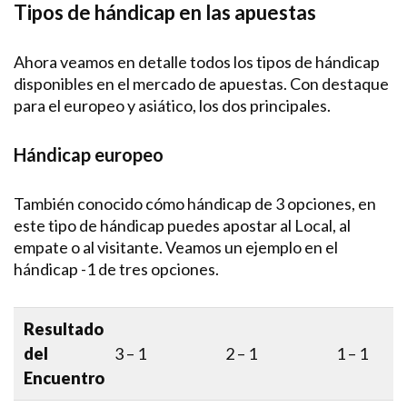
Tipos de hándicap en las apuestas
Ahora veamos en detalle todos los tipos de hándicap
disponibles en el mercado de apuestas. Con destaque
para el europeo y asiático, los dos principales.
Hándicap europeo
También conocido cómo hándicap de 3 opciones, en
este tipo de hándicap puedes apostar al Local, al
empate o al visitante. Veamos un ejemplo en el
hándicap -1 de tres opciones.
Resultado
del
3 – 1
2 – 1
1 – 1
Encuentro