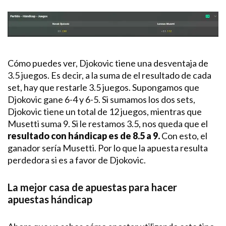
Cómo puedes ver, Djokovic tiene una desventaja de
3.5 juegos. Es decir, a la suma de el resultado de cada
set, hay que restarle 3.5 juegos. Supongamos que
Djokovic gane 6-4 y 6-5. Si sumamos los dos sets,
Djokovic tiene un total de 12 juegos, mientras que
Musetti suma 9. Si le restamos 3.5, nos queda que el
resultado con hándicap es de 8.5 a 9.
Con esto, el
ganador sería Musetti. Por lo que la apuesta resulta
perdedora si es a favor de Djokovic.
La mejor casa de apuestas para hacer
apuestas hándicap