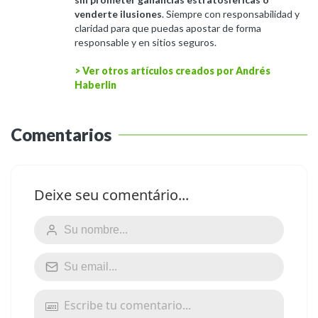
venderte ilusiones
. Siempre con responsabilidad y
claridad para que puedas apostar de forma
responsable y en sitios seguros.
> Ver otros artículos creados por Andrés
Haberlin
Comentarios
Deixe seu comentário...