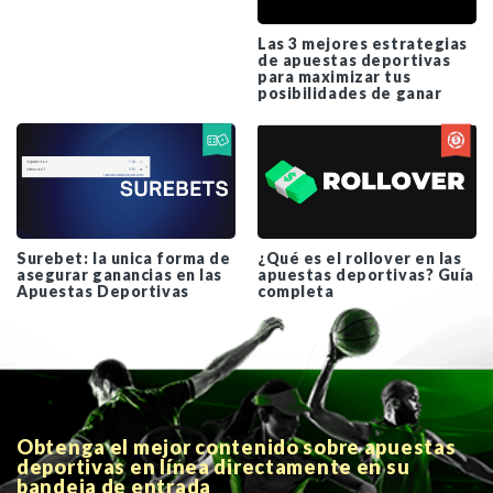
Las 3 mejores estrategias
de apuestas deportivas
para maximizar tus
posibilidades de ganar
Surebet: la unica forma de
¿Qué es el rollover en las
asegurar ganancias en las
apuestas deportivas? Guía
Apuestas Deportivas
completa
Obtenga el mejor contenido sobre apuestas
deportivas en línea directamente en su
bandeja de entrada