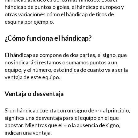
hándicap de puntos o goles, el hándicap europeo y
otras variaciones cómo el hándicap de tiros de
esquina por ejemplo.
¿Cómo funciona el hándicap?
El hándicap se compone de dos partes, el signo, que
nos indicará si restamos o sumamos puntos a un
equipo, y el número, este indica de cuanto va a ser la
ventaja de este equipo.
Ventaja o desventaja
Si un hándicap cuenta con un signo de «-» al principio,
significa una desventaja para el equipo en el que
apostar. Mientras que el + o la ausencia de signo,
indican una ventaja.