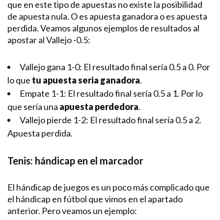
que en este tipo de apuestas no existe la posibilidad
de apuesta nula. O es apuesta ganadora o es apuesta
perdida. Veamos algunos ejemplos de resultados al
apostar al Vallejo -0.5:
Vallejo gana 1-0: El resultado final sería 0.5 a 0. Por
lo que
tu apuesta seria ganadora
.
Empate 1-1: El resultado final sería 0.5 a 1. Por lo
que sería una
apuesta perdedora
.
Vallejo pierde 1-2: El resultado final sería 0.5 a 2.
Apuesta perdida.
Tenis: hándicap en el marcador
El hándicap de juegos es un poco más complicado que
el hándicap en fútbol que vimos en el apartado
anterior. Pero veamos un ejemplo: