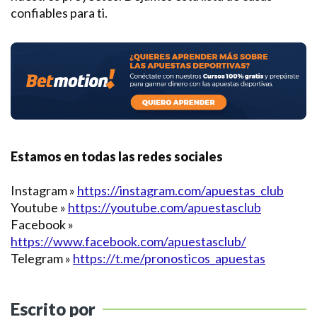
confiables para ti.
Estamos en todas las redes sociales
Instagram »
https://instagram.com/apuestas_club
Youtube »
https://youtube.com/apuestasclub
Facebook »
https://www.facebook.com/apuestasclub/
Telegram »
https://t.me/pronosticos_apuestas
Escrito por