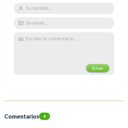
Comentarios
0