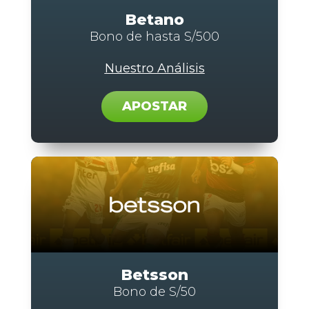
B
etano
Bono de hasta S/500
Nuestro Análisis
APOSTAR
Betsson
Bono de S/50