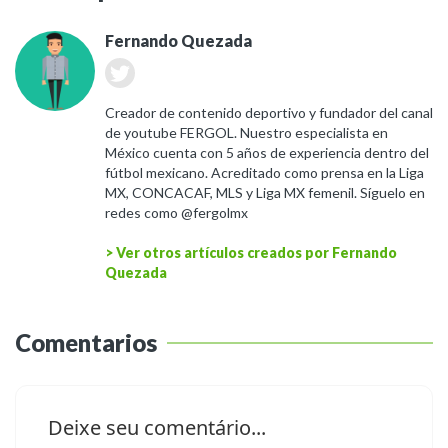
Fernando Quezada
Creador de contenido deportivo y fundador del canal
de youtube FERGOL. Nuestro especialista en
México cuenta con 5 años de experiencia dentro del
fútbol mexicano. Acreditado como prensa en la Liga
MX, CONCACAF, MLS y Liga MX femenil. Síguelo en
redes como @fergolmx
> Ver otros artículos creados por Fernando
Quezada
Comentarios
Deixe seu comentário...