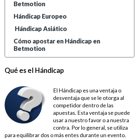
Betmotion
Ganagol
Hándicap Europeo
Gana
Diario
Hándicap Asiático
Tinka
Cómo apostar en Hándicap en
Betmotion
Qué es el Hándicap
El Hándicap es una ventaja o
desventaja que se le otorga al
competidor dentro de las
apuestas. Esta ventaja se puede
usar a nuestro favor o a nuestra
contra. Por lo general, se utiliza
para equilibrar dos o más entes durante un evento.