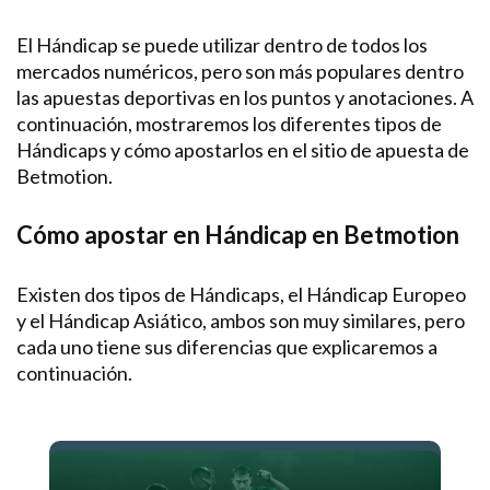
El Hándicap se puede utilizar dentro de todos los
mercados numéricos, pero son más populares dentro
las apuestas deportivas en los puntos y anotaciones. A
continuación, mostraremos los diferentes tipos de
Hándicaps y cómo apostarlos en el sitio de apuesta de
Betmotion.
Cómo apostar en Hándicap en Betmotion
Existen dos tipos de Hándicaps, el Hándicap Europeo
y el Hándicap Asiático, ambos son muy similares, pero
cada uno tiene sus diferencias que explicaremos a
continuación.