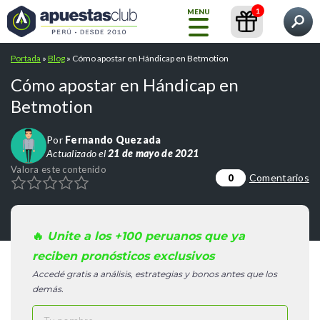
1
MENU
Qué quieres encontrar?
Tu estás leyendo:
Cómo apostar en Hándicap en
Portada
»
Blog
»
Cómo apostar en Hándicap en Betmotion
Inicio
Betmotion
Pronósticos
Contenidos
Casas de Apuestas
Valora este contenido
Cómo apostar en Hándicap en
Comentarios
0
Betmotion
Blog
GRATIS
Por
Fernando Quezada
Cursos
Actualizado el
21 de mayo de 2021
Valora este contenido
Comentarios
0
INT.
ARTIFICIAL
Pronósticos
🔥
Unite a los +100 peruanos que ya
Búsquedas populares:
/
calculadora de apuestas
abrir una
reciben pronósticos exclusivos
Casas de
/
/
cuenta betano
crear cuenta bet365
mejores casas de
Apuestas
Accedé gratis a análisis, estrategias y bonos antes que los
Ver
/
/
apuestas
pronosticos de futbol
simulador de apuestas
demás.
todos
pronósticos