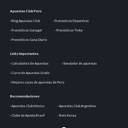
Apuestas Club Perú
Blog Apuestas Club
Pronósticos Deportivos
Pronósticos Ganagol
Pronósticos Tinka
Pronósticos Gana Diario
Links importantes
Calculadora de Apuestas
Simulador de apuestas
Curso de Apuestas Gratis
Mejores casas de apuestas de Perú
Recomendaciones
Apuestas Club México
Apuestas Club Argentina
Clube da Aposta Brasil
Bets Kenya