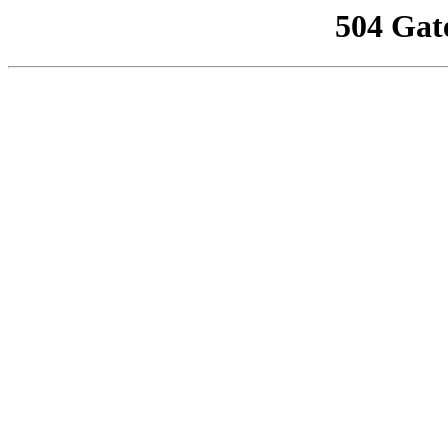
504 Gat