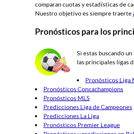
comparan cuotas y estadísticas de ca
Nuestro objetivo es siempre traerte
Pronósticos para los prin
Si estas buscando un 
las principales ligas 
Pronósticos Liga
Pronósticos Concachampions
Pronósticos MLS
Predicciones Liga de Campeones
Predicciones La Liga
Pronósticos Premier League
Pronósticos y predicciones en Ba