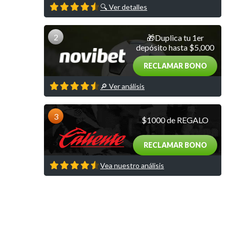
🔍 Ver detalles
🎁Duplica tu 1er
depósito hasta $5,000
RECLAMAR BONO
🔎 Ver análisis
$1000 de REGALO
RECLAMAR BONO
Vea nuestro análisis