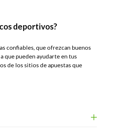
icos deportivos?
tas confiables, que ofrezcan buenos
a que pueden ayudarte en tus
os de los sitios de apuestas que