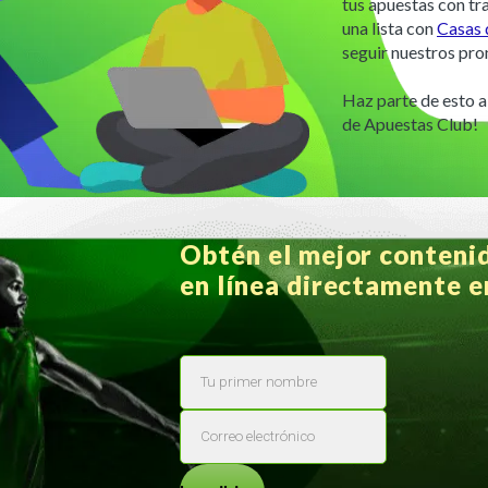
tus apuestas con tr
una lista con
Casas 
seguir nuestros pro
Haz parte de esto a
de Apuestas Club!
Obtén el mejor conteni
en línea directamente e