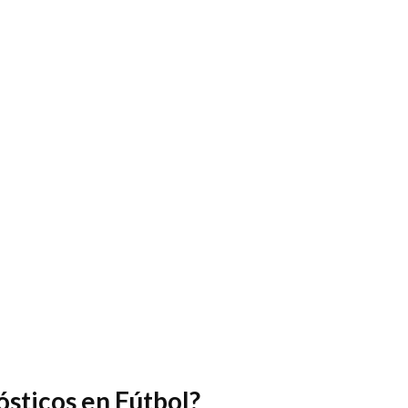
sticos en Fútbol?