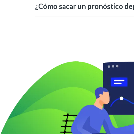
¿Cómo sacar un pronóstico de