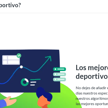
portivo?
Los mejor
deportivos
No dejes de añadir e
días nuestros espec
nuestros algoritmos 
las mejores oportu