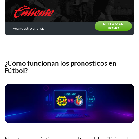
Equipos
Loterias
y
RECLAMAR
Quinielas
BONO
Vea nuestro análisis
¿Cómo funcionan los pronósticos en
Básquetbol
Fútbol?