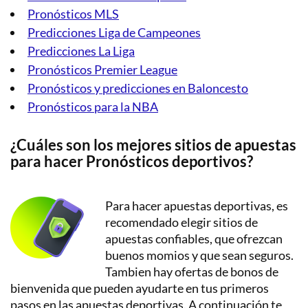
Pronósticos MLS
Predicciones Liga de Campeones
Predicciones La Liga
Pronósticos Premier League
Pronósticos y predicciones en Baloncesto
Pronósticos para la NBA
¿Cuáles son los mejores sitios de apuestas
para hacer Pronósticos deportivos?
Para hacer apuestas deportivas, es
recomendado elegir sitios de
apuestas confiables, que ofrezcan
buenos momios y que sean seguros.
Tambien hay ofertas de bonos de
bienvenida que pueden ayudarte en tus primeros
pasos en las apuestas deportivas. A continuación te