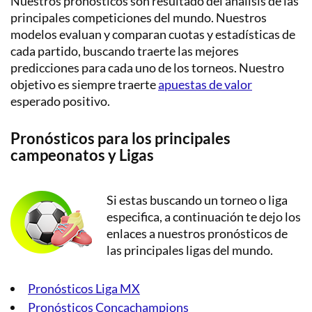
Nuestros pronósticos son resultado del análisis de las
principales competiciones del mundo. Nuestros
modelos evaluan y comparan cuotas y estadísticas de
cada partido, buscando traerte las mejores
predicciones para cada uno de los torneos. Nuestro
objetivo es siempre traerte
apuestas de valor
esperado positivo.
Pronósticos para los principales
campeonatos y Ligas
Si estas buscando un torneo o liga
especifica, a continuación te dejo los
enlaces a nuestros pronósticos de
las principales ligas del mundo.
Pronósticos Liga MX
Pronósticos Concachampions