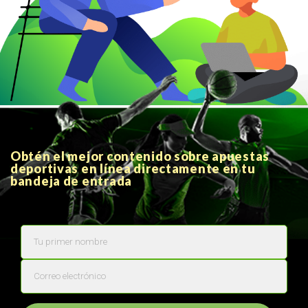
Obtén el mejor contenido sobre apuestas
deportivas en línea directamente en tu
bandeja de entrada