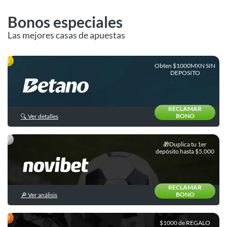
Bonos especiales
Liga
MX
Las mejores casas de apuestas
Liga
de
Obten $1000MXN SIN
Expansión
DEPOSITO
Concachampions
Leagues
RECLAMAR
Cup
BONO
🔍 Ver detalles
Major
🎁Duplica tu 1er
League
depósito hasta $5,000
Soccer
Europeos
RECLAMAR
Internacional
BONO
🔎 Ver análisis
Ligas
$1000 de REGALO
y