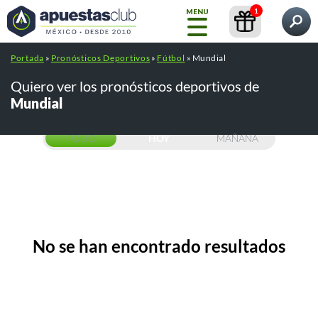
1
MENU
Qué quieres encontrar?
Portada
»
Pronósticos Deportivos
»
Fútbol
»
Mundial
Inicio
Pronósticos
Contenidos
Casas de Apuestas
Quiero ver los pronósticos deportivos de
Mundial
Blog
GRATIS
TODO
HOY
MAÑANA
Liga
MX
INT.
ARTIFICIAL
Pronósticos
No se han encontrado resultados
Búsquedas populares:
/
/
cursos
abrir una cuenta betfair
/
/
crear cuenta bet365
mejores casas de apuestas
Casas de
/
Apuestas
pronosticos de futbol
tips telegram
Todos
los
pronósticos