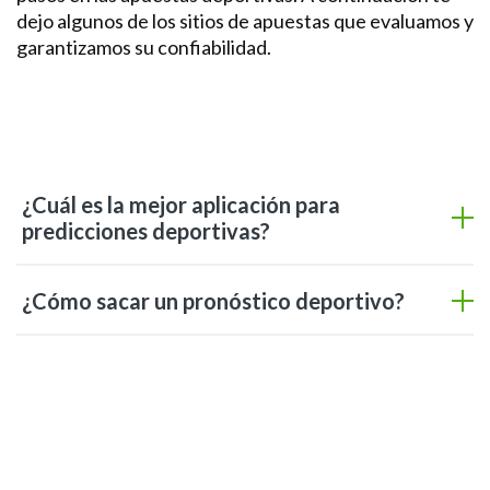
dejo algunos de los sitios de apuestas que evaluamos y
garantizamos su confiabilidad.
¿Cuál es la mejor aplicación para
predicciones deportivas?
¿Cómo sacar un pronóstico deportivo?