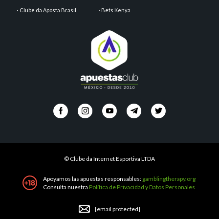
Clube da Aposta Brasil
Bets Kenya
© Clube da Internet Esportiva LTDA
Apoyamos las apuestas responsables:
gamblingtherapy.org
Consulta nuestra
Política de Privacidad y Datos Personales
[email protected]