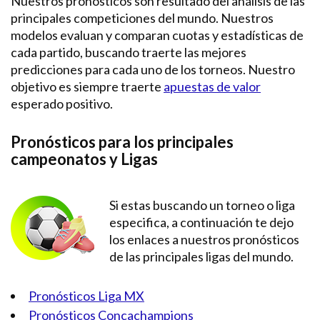
Nuestros pronósticos son resultado del análisis de las
principales competiciones del mundo. Nuestros
modelos evaluan y comparan cuotas y estadísticas de
cada partido, buscando traerte las mejores
predicciones para cada uno de los torneos. Nuestro
objetivo es siempre traerte
apuestas de valor
esperado positivo.
Pronósticos para los principales
campeonatos y Ligas
Si estas buscando un torneo o liga
especifica, a continuación te dejo
los enlaces a nuestros pronósticos
de las principales ligas del mundo.
Pronósticos Liga MX
Pronósticos Concachampions