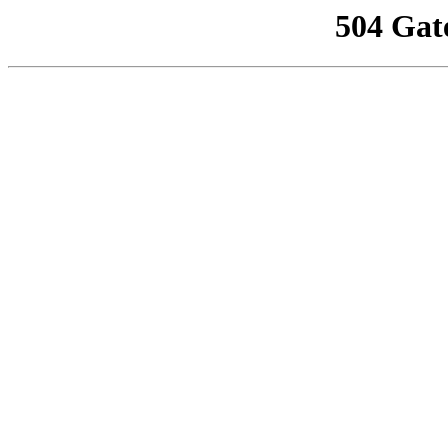
504 Gat