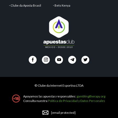
Clube da Aposta Brasil
Bets Kenya
© Clube da Internet Esportiva LTDA
Apoyamos las apuestas responsables:
gamblingtherapy.org
Consulta nuestra
Política de Privacidad y Datos Personales
[email protected]