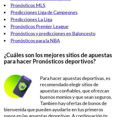
Pronósticos MLS
Predicciones Liga de Campeones
Predicciones La Liga
Pronósticos Premier League
Pronósticos y predicciones en Baloncesto
Pronósticos para la NBA
¿Cuáles son los mejores sitios de apuestas
para hacer Pronósticos deportivos?
Para hacer apuestas deportivas, es
recomendado elegir sitios de
apuestas confiables, que ofrezcan
buenos momios y que sean seguros.
Tambien hay ofertas de bonos de
bienvenida que pueden ayudarte en tus primeros
pasos en las apuestas deportivas. A continuación te