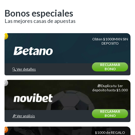
Liga
Bonos especiales
MX
Las mejores casas de apuestas
Liga
de
Expansión
Obten $1000MXN SIN
DEPOSITO
Concachampions
Leagues
Cup
RECLAMAR
BONO
🔍 Ver detalles
Major
League
🎁Duplica tu 1er
Soccer
depósito hasta $5,000
Europeos
Internacional
RECLAMAR
BONO
🔎 Ver análisis
Ligas
y
$1000 de REGALO
Equipos