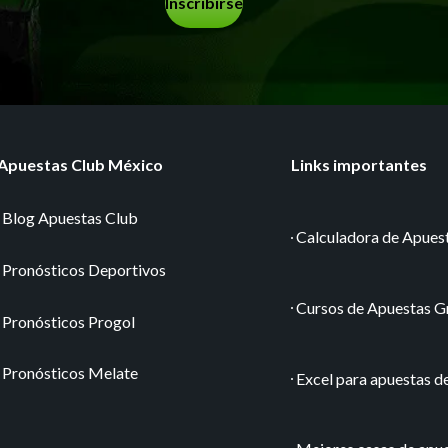
Inscribirse
Apuestas Club México
Links importantes
Blog Apuestas Club
Calculadora de Apues
Pronósticos Deportivos
Cursos de Apuestas G
Pronósticos Progol
Pronósticos Melate
Excel para apuestas d