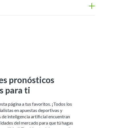
es pronósticos
 para ti
sta página a tus favoritos. ¡Todos los
ialistas en apuestas deportivas y
de inteligencia artificial encuentran
nidades del mercado para que tú hagas