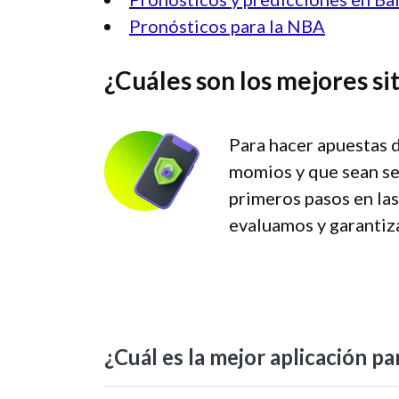
Pronósticos para la NBA
¿Cuáles son los mejores si
Para hacer apuestas 
momios y que sean se
primeros pasos en las
evaluamos y garantiz
¿Cuál es la mejor aplicación p