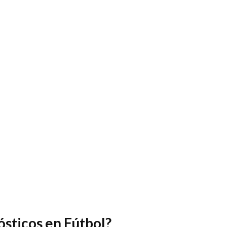
sticos en Fútbol?