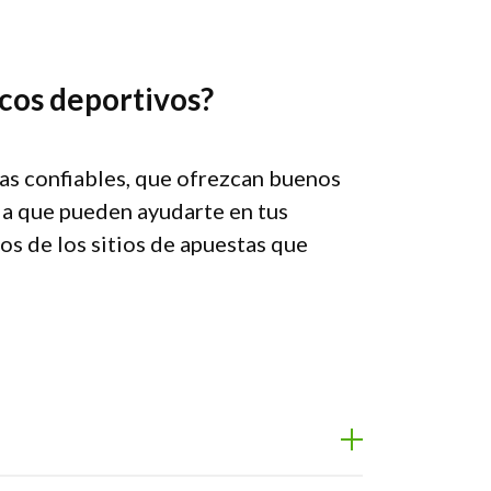
icos deportivos?
tas confiables, que ofrezcan buenos
a que pueden ayudarte en tus
os de los sitios de apuestas que