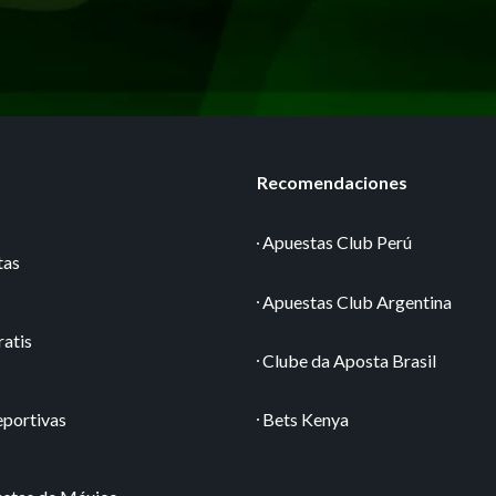
Recomendaciones
Apuestas Club Perú
tas
Apuestas Club Argentina
ratis
Clube da Aposta Brasil
eportivas
Bets Kenya