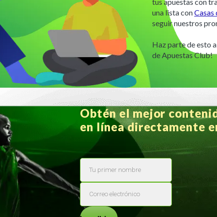
tus apuestas con tr
una lista con
Casas 
seguir nuestros pro
Haz parte de esto a
de Apuestas Club!
Obtén el mejor conteni
en línea directamente e