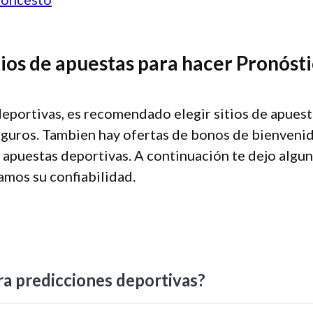
tios de apuestas para hacer Pronóst
deportivas, es recomendado elegir sitios de apues
guros. Tambien hay ofertas de bonos de bienvenid
 apuestas deportivas. A continuación te dejo algun
amos su confiabilidad.
ara predicciones deportivas?