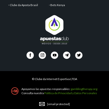
Clube da Aposta Brasil
Bets Kenya
© Clube da Internet Esportiva LTDA
Apoyamos las apuestas responsables:
gamblingtherapy.org
Consulta nuestra
Política de Privacidad y Datos Personales
[email protected]