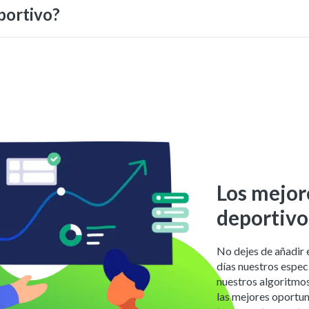
portivo?
Los mejor
deportivos
No dejes de añadir e
días nuestros espec
nuestros algoritmos 
las mejores oportu