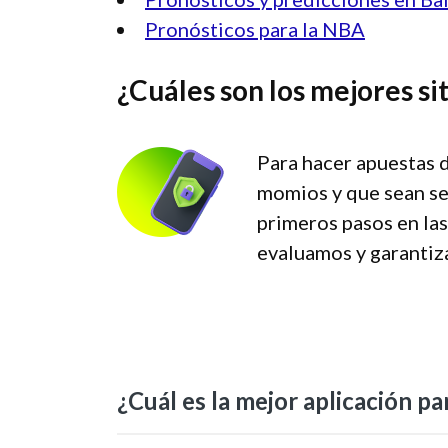
Pronósticos para la NBA
¿Cuáles son los mejores si
Para hacer apuestas 
momios y que sean se
primeros pasos en las
evaluamos y garantiz
¿Cuál es la mejor aplicación p