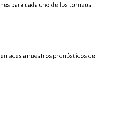
nes para cada uno de los torneos.
s enlaces a nuestros pronósticos de