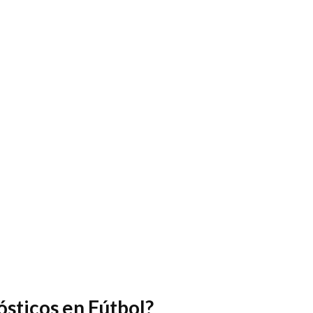
sticos en Fútbol?