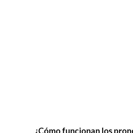
¿Cómo funcionan los pronó