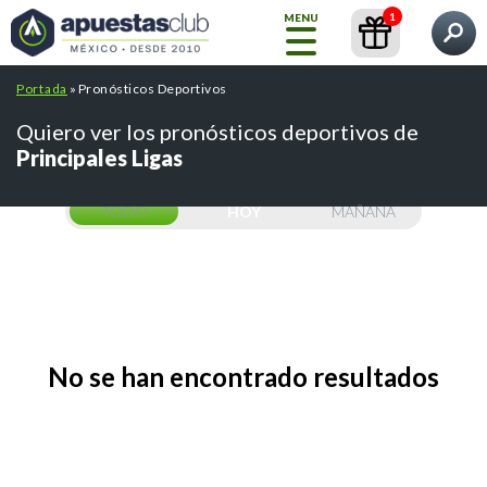
1
MENU
Qué quieres encontrar?
Portada
»
Pronósticos Deportivos
Inicio
Pronósticos
Contenidos
Casas de Apuestas
Quiero ver los pronósticos deportivos de
Principales Ligas
Blog
GRATIS
TODO
HOY
MAÑANA
Liga
MX
INT.
ARTIFICIAL
Pronósticos
No se han encontrado resultados
Búsquedas populares:
/
/
cursos
abrir una cuenta betfair
Casas de
/
/
crear cuenta bet365
mejores casas de apuestas
Apuestas
Todos
/
pronosticos de futbol
tips telegram
los
pronósticos