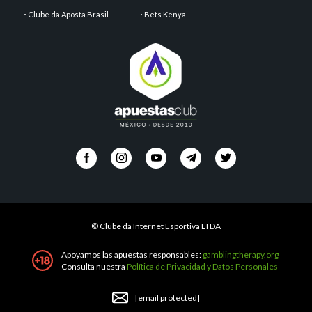
Clube da Aposta Brasil
Bets Kenya
© Clube da Internet Esportiva LTDA
Apoyamos las apuestas responsables:
gamblingtherapy.org
Consulta nuestra
Política de Privacidad y Datos Personales
[email protected]