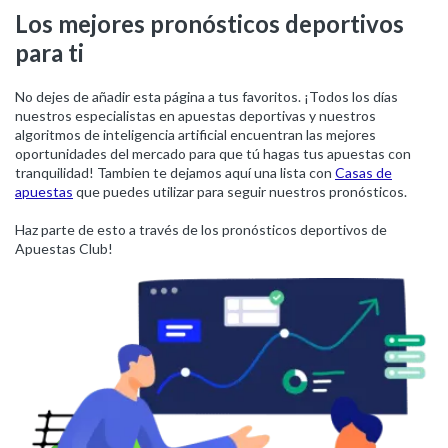
Los mejores pronósticos deportivos
para ti
No dejes de añadir esta página a tus favoritos. ¡Todos los días
nuestros especialistas en apuestas deportivas y nuestros
algoritmos de inteligencia artificial encuentran las mejores
oportunidades del mercado para que tú hagas tus apuestas con
tranquilidad! Tambien te dejamos aquí una lista con
Casas de
apuestas
que puedes utilizar para seguir nuestros pronósticos.
Haz parte de esto a través de los pronósticos deportivos de
Apuestas Club!