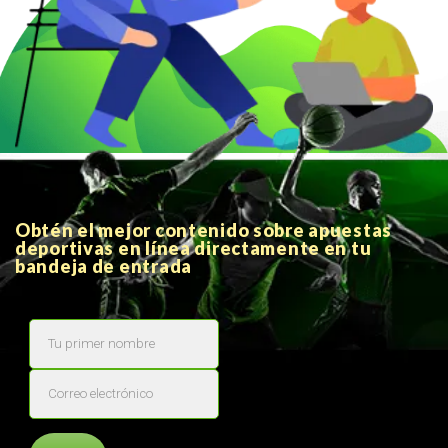
Obtén el mejor contenido sobre apuestas
deportivas en línea directamente en tu
bandeja de entrada