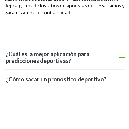
dejo algunos de los sitios de apuestas que evaluamos y
garantizamos su confiabilidad.
¿Cuál es la mejor aplicación para
predicciones deportivas?
¿Cómo sacar un pronóstico deportivo?