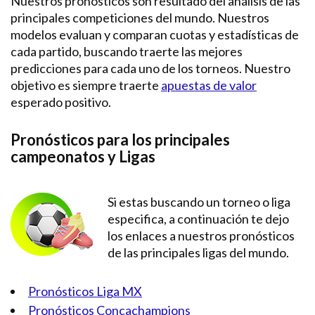
Nuestros pronósticos son resultado del análisis de las
principales competiciones del mundo. Nuestros
modelos evaluan y comparan cuotas y estadísticas de
cada partido, buscando traerte las mejores
predicciones para cada uno de los torneos. Nuestro
objetivo es siempre traerte
apuestas de valor
esperado positivo.
Pronósticos para los principales
campeonatos y Ligas
Si estas buscando un torneo o liga
especifica, a continuación te dejo
los enlaces a nuestros pronósticos
de las principales ligas del mundo.
Pronósticos Liga MX
Pronósticos Concachampions