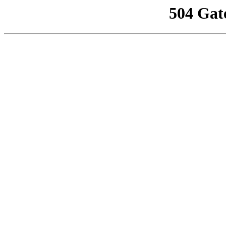
504 Gat