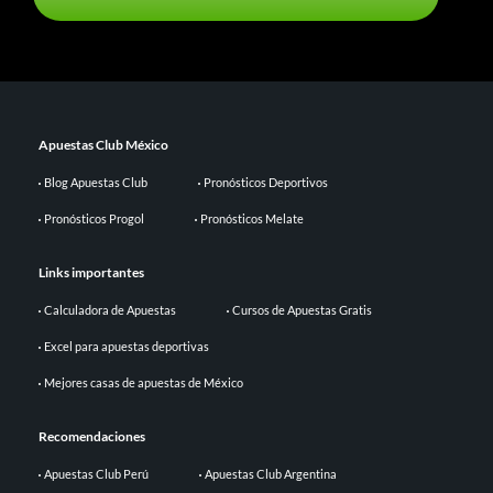
Apuestas Club México
Blog Apuestas Club
Pronósticos Deportivos
Pronósticos Progol
Pronósticos Melate
Links importantes
Calculadora de Apuestas
Cursos de Apuestas Gratis
Excel para apuestas deportivas
Mejores casas de apuestas de México
Recomendaciones
Apuestas Club Perú
Apuestas Club Argentina