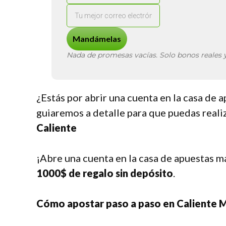
Mandámelas
Nada de promesas vacías. Solo bonos reales 
¿Estás por abrir una cuenta en la casa de 
guiaremos a detalle para que puedas reali
Caliente
¡Abre una cuenta en la casa de apuestas 
1000$ de regalo sin depósito
.
Cómo apostar paso a paso en Caliente 