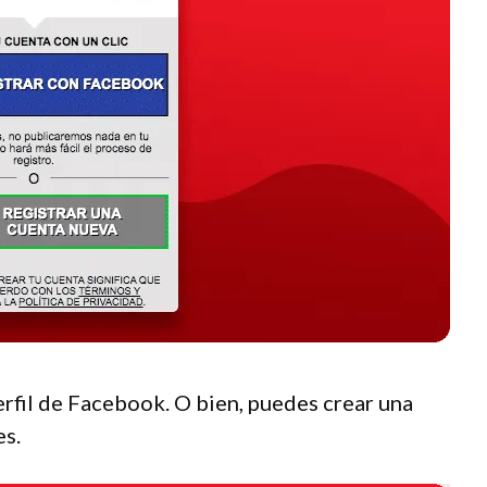
rfil de Facebook. O bien, puedes crear una
es.