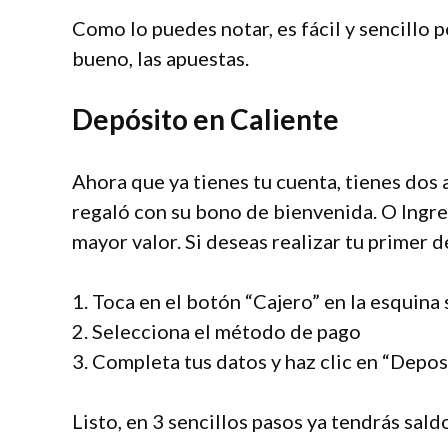
Como lo puedes notar, es fácil y sencillo 
bueno, las apuestas.
Depósito en Caliente
Ahora que ya tienes tu cuenta, tienes dos 
regaló con su bono de bienvenida. O Ingre
mayor valor. Si deseas realizar tu primer d
Toca en el botón “Cajero” en la esquina 
Selecciona el método de pago
Completa tus datos y haz clic en “Depos
Listo, en 3 sencillos pasos ya tendrás sa