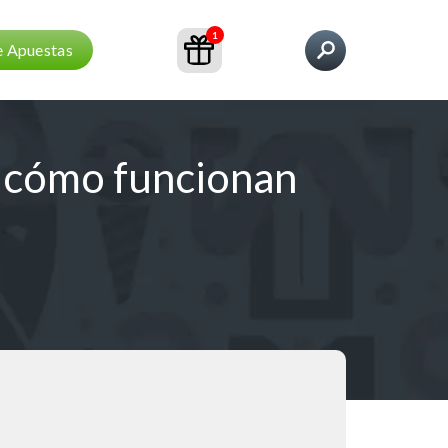
1
e Apuestas
idos
Casas de Apuestas
Valora este contenido
 cómo funcionan
/
/
ta bet365
mejores casas de apuestas