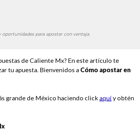
y oportunidades para apostar con ventaja.
apuestas de Caliente Mx? En este artículo te
zar tu apuesta. Bienvenidos a
Cómo apostar en
más grande de México haciendo click
aquí
y obtén
Mx