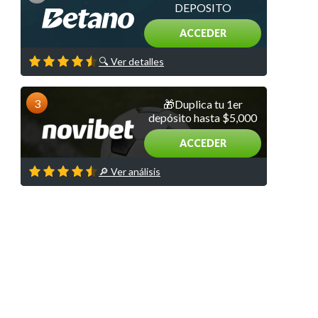
DEPOSITO
ACCEDER
🔍 Ver detalles
🎁Duplica tu 1er
depósito hasta $5,000
ACCEDER
🔎 Ver análisis