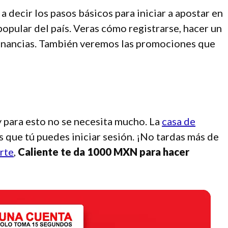
a decir los pasos básicos para iniciar a apostar en
popular del país. Veras cómo registrarse, hacer un
 ganancias. También veremos las promociones que
y para esto no se necesita mucho. La
casa de
s que tú puedes iniciar sesión. ¡No tardas más de
arte
,
Caliente te da 1000 MXN para hacer