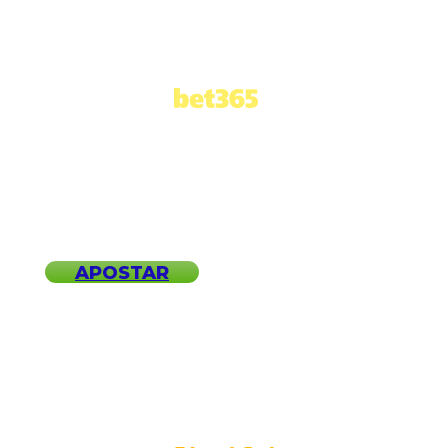
Bet365
Bono de $4000
Nuestro Análisis
APOSTAR