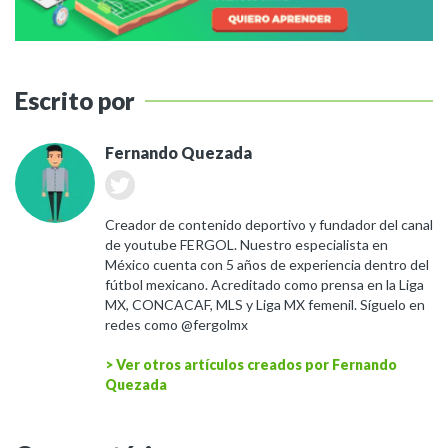
Escrito por
Fernando Quezada
Creador de contenido deportivo y fundador del canal
de youtube FERGOL. Nuestro especialista en
México cuenta con 5 años de experiencia dentro del
fútbol mexicano. Acreditado como prensa en la Liga
MX, CONCACAF, MLS y Liga MX femenil. Síguelo en
redes como @fergolmx
> Ver otros artículos creados por Fernando
Quezada