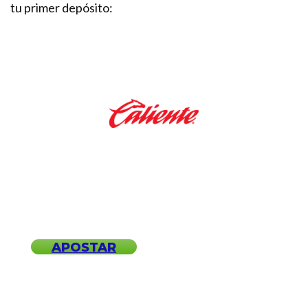
tu primer depósito:
Loterias
y
Quinielas
Básquetbol
Caliente
$1.000 de regalo
Nuestro Análisis
APOSTAR