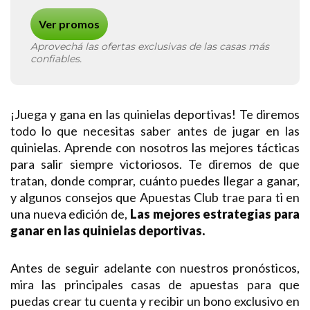
Liga
Ver promos
MX
Aprovechá las ofertas exclusivas de las casas más
Liga
confiables.
de
Expansión
Concachampions
¡Juega y gana en las quinielas deportivas! Te diremos
todo lo que necesitas saber antes de jugar en las
Leagues
Cup
quinielas. Aprende con nosotros las mejores tácticas
para salir siempre victoriosos. Te diremos de que
Major
tratan, donde comprar, cuánto puedes llegar a ganar,
League
y algunos consejos que Apuestas Club trae para ti en
Soccer
una nueva edición de,
Las mejores estrategias para
Europeos
ganar en las quinielas deportivas.
Internacional
Antes de seguir adelante con nuestros pronósticos,
Ligas
mira las principales casas de apuestas para que
y
puedas crear tu cuenta y recibir un bono exclusivo en
Equipos