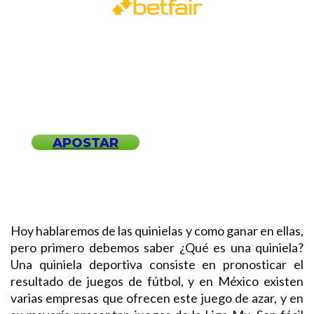
Betfair
Bono de US$30
Nuestro Análisis
APOSTAR
Hoy hablaremos de las quinielas y como ganar en ellas,
pero primero debemos saber ¿Qué es una quiniela?
Una quiniela deportiva consiste en pronosticar el
resultado de juegos de fútbol, y en México existen
varias empresas que ofrecen este juego de azar, y en