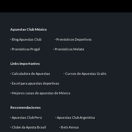
Apuestas Club México
Blog Apuestas Club
Pronósticos Deportivos
Pronósticos Progol
Pronósticos Melate
Links importantes
Calculadora de Apuestas
Cursos de Apuestas Gratis
Excel para apuestas deportivas
Mejores casas de apuestas de México
Recomendaciones
Apuestas Club Perú
Apuestas Club Argentina
Clube da Aposta Brasil
Bets Kenya