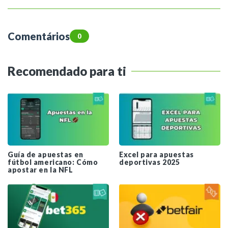
Comentários
0
Recomendado para ti
Guía de apuestas en
Excel para apuestas
fútbol americano: Cómo
deportivas 2025
apostar en la NFL