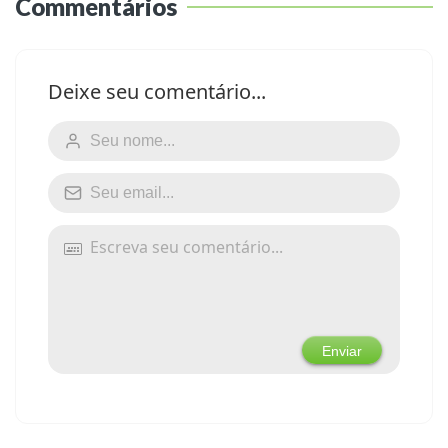
Commentários
Deixe seu comentário...