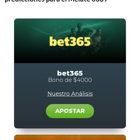
bet365
Bono de $4000
Nuestro Análisis
APOSTAR