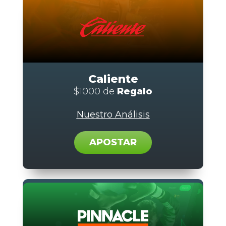
Caliente
$1000 de
Regalo
Nuestro Análisis
APOSTAR