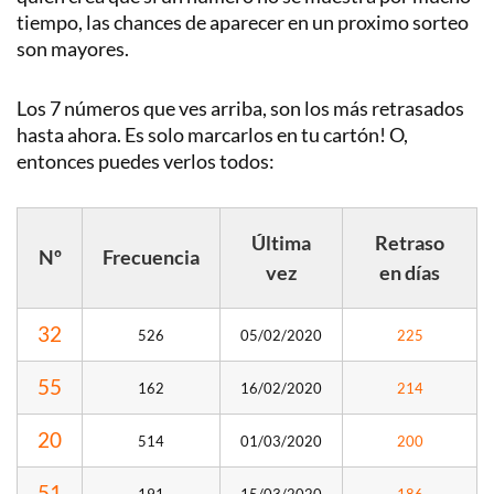
tiempo, las chances de aparecer en un proximo sorteo
son mayores.
Los 7 números que ves arriba, son los más retrasados
hasta ahora. Es solo marcarlos en tu cartón! O,
entonces puedes verlos todos:
Última
Retraso
Nº
Frecuencia
vez
en días
32
526
05/02/2020
225
55
162
16/02/2020
214
20
514
01/03/2020
200
51
191
15/03/2020
186