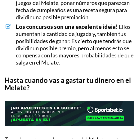
juegos del Melate, poner números que parezcan
fecha de cumpleaños es una receta segura para
dividir una posible premiación.
Los concursos son una excelente ideia!
Ellos
aumentan la cantidad de jugada y, también tus
posibilidades de ganar. Es cierto que tendrás que
dividir un posible premio, pero al menos esto se
compensa con las mayores probabilidades de que
salga en el Melate.
Hasta cuando vas a gastar tu dinero en el
Melate?