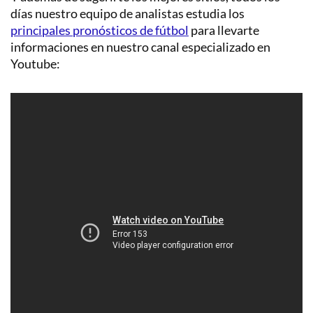
días nuestro equipo de analistas estudia los
principales pronósticos de fútbol
para llevarte
informaciones en nuestro canal especializado en
Youtube: