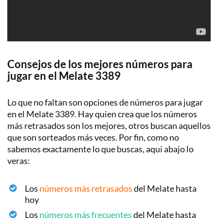
Consejos de los mejores números para
jugar en el Melate 3389
Lo que no faltan son opciones de números para jugar
en el Melate 3389. Hay quien crea que los números
más retrasados son los mejores, otros buscan aquellos
que son sorteados más veces. Por fin, como no
sabemos exactamente lo que buscas, aqui abajo lo
veras:
Los
números más retrasados
del Melate hasta
hoy
Los
números más frecuentes
del Melate hasta