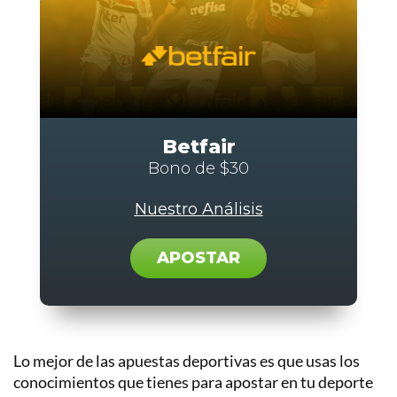
Betfair
Bono de $30
Nuestro Análisis
APOSTAR
Lo mejor de las apuestas deportivas es que usas los
conocimientos que tienes para apostar en tu deporte