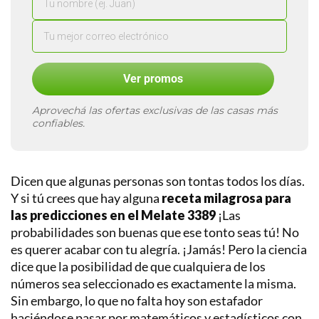
Liga
MX
Liga
Ver promos
de
Expansión
Aprovechá las ofertas exclusivas de las casas más
Concachampions
confiables.
Leagues
Cup
Dicen que algunas personas son tontas todos los días.
Major
Y si tú crees que hay alguna
receta milagrosa para
League
las predicciones en el Melate 3389
¡Las
Soccer
probabilidades son buenas que ese tonto seas tú! No
Europeos
es querer acabar con tu alegría. ¡Jamás! Pero la ciencia
dice que la posibilidad de que cualquiera de los
Internacional
números sea seleccionado es exactamente la misma.
Sin embargo, lo que no falta hoy son estafador
Ligas
y
haciéndose pasar por matemáticos y estadísticos con