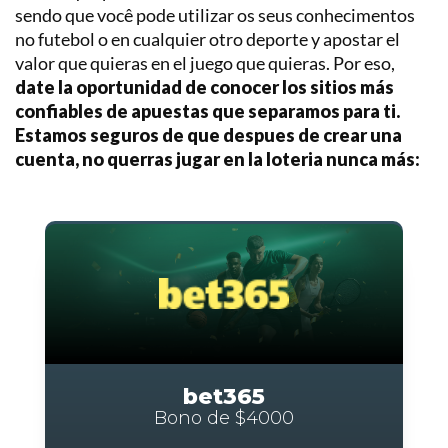
sendo que você pode utilizar os seus conhecimentos
no futebol o en cualquier otro deporte y apostar el
valor que quieras en el juego que quieras. Por eso,
date la oportunidad de conocer los sitios más
confiables de apuestas que separamos para ti.
Estamos seguros de que despues de crear una
cuenta, no querras jugar en la loteria nunca más:
bet365
Bono de $4000