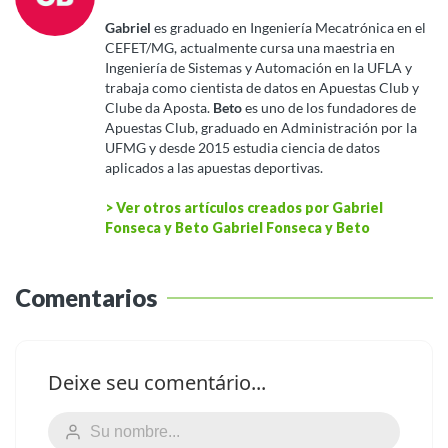
Gabriel
es graduado en Ingeniería Mecatrónica en el
CEFET/MG, actualmente cursa una maestria en
Ingeniería de Sistemas y Automación en la UFLA y
trabaja como cientista de datos en Apuestas Club y
Clube da Aposta.
Beto
es uno de los fundadores de
Apuestas Club, graduado en Administración por la
UFMG y desde 2015 estudia ciencia de datos
aplicados a las apuestas deportivas.
> Ver otros artículos creados por Gabriel
Fonseca y Beto Gabriel Fonseca y Beto
Comentarios
Deixe seu comentário...