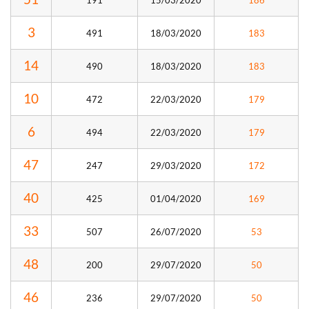
3
491
18/03/2020
183
14
490
18/03/2020
183
10
472
22/03/2020
179
6
494
22/03/2020
179
47
247
29/03/2020
172
40
425
01/04/2020
169
33
507
26/07/2020
53
48
200
29/07/2020
50
46
236
29/07/2020
50