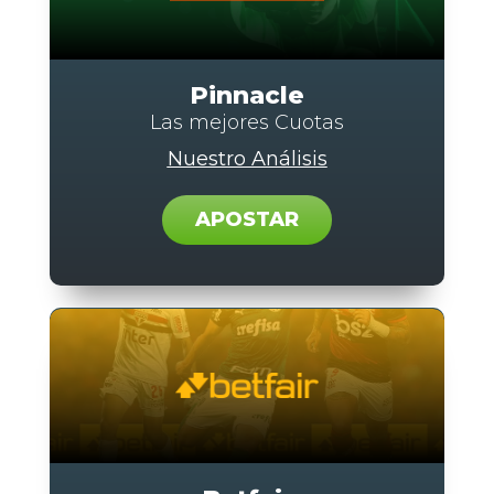
Pinnacle
Las mejores Cuotas
Nuestro Análisis
APOSTAR