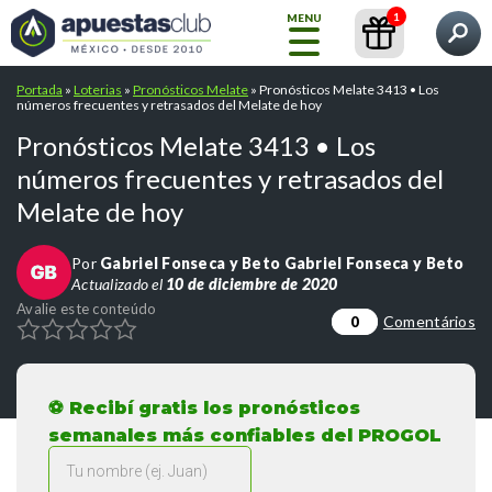
1
MENU
Qué quieres encontrar?
Tu estás leyendo:
Pronósticos Melate 3413 • Los
Portada
»
Loterias
»
Pronósticos Melate
»
Pronósticos Melate 3413 • Los
Inicio
números frecuentes y retrasados del Melate de hoy
números frecuentes y retrasados del Melate de hoy
Pronósticos
Contenidos
Casas de Apuestas
Avalie este conteúdo
Comentários
0
Pronósticos Melate 3413 • Los
Blog
números frecuentes y retrasados del
Melate de hoy
GRATIS
Liga
MX
Por
Gabriel Fonseca y Beto Gabriel Fonseca y Beto
Actualizado el
10 de diciembre de 2020
INT.
ARTIFICIAL
Avalie este conteúdo
Pronósticos
Comentários
0
Búsquedas populares:
/
/
cursos
abrir una cuenta betfair
Casas de
/
/
crear cuenta bet365
mejores casas de apuestas
Apuestas
⚽
Recibí gratis los pronósticos
Todos
/
pronosticos de futbol
tips telegram
semanales más confiables del PROGOL
los
pronósticos