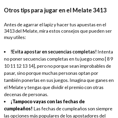
Otros tips para jugar en el Melate 3413
Antes de agarrar el lapiz y hacer tus apuestas en el
3413 del Melate, mira estos consejos que pueden ser
muy utiles:
!Evita apostar en secuencias completas!
Intenta
no poner secuencias completas en tu juego como [ 8 9
10 11 12 13 14], pero no porque sean improbables de
pasar, sino porque muchas personas optan por
también ponerlas en sus juegos. Imagina que ganes en
el Melate y tengas que dividir el premio con otras
decenas de personas.
¡Tampoco vayas con las fechas de
cumpleaños!
Las fechas de cumpleaños son siempre
las opciones más populares de los apostadores del