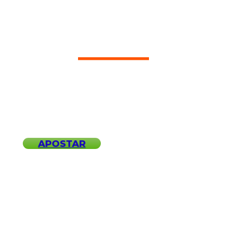
Pinnacle
Las mejores Cuotas
Nuestro Análisis
APOSTAR