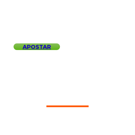
Caliente
$1000 de
Regalo
Nuestro Análisis
APOSTAR
Pinnacle