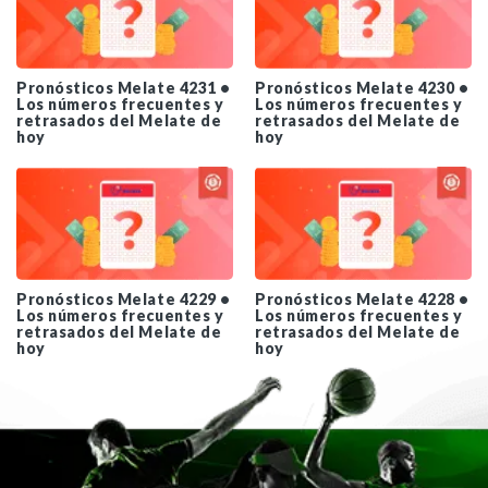
Pronósticos Melate 4231 •
Pronósticos Melate 4230 •
Los números frecuentes y
Los números frecuentes y
retrasados del Melate de
retrasados del Melate de
hoy
hoy
Pronósticos Melate 4229 •
Pronósticos Melate 4228 •
Los números frecuentes y
Los números frecuentes y
retrasados del Melate de
retrasados del Melate de
hoy
hoy