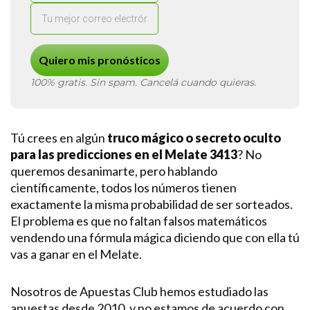
Liga
MX
Liga
Quiero mis pronósticos
de
Expansión
100% gratis. Sin spam. Cancelá cuando quieras.
Concachampions
Leagues
Tú crees en algún
truco mágico o secreto oculto
Cup
para las predicciones en el Melate 3413
? No
queremos desanimarte, pero hablando
Major
League
científicamente, todos los números tienen
Soccer
exactamente la misma probabilidad de ser sorteados.
El problema es que no faltan falsos matemáticos
Europeos
vendendo una fórmula mágica diciendo que con ella tú
vas a ganar en el Melate.
Internacional
Ligas
Nosotros de Apuestas Club hemos estudiado las
y
Equipos
apuestas desde 2010, y no estamos de acuerdo con