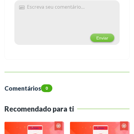
Comentários
0
Recomendado para ti