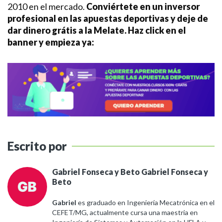
2010 en el mercado.
Conviértete en un inversor
profesional en las apuestas deportivas y deje de
dar dinero grátis a la Melate. Haz click en el
banner y empieza ya:
Escrito por
Gabriel Fonseca y Beto Gabriel Fonseca y
Beto
Gabriel
es graduado en Ingeniería Mecatrónica en el
CEFET/MG, actualmente cursa una maestria en