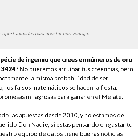
y oportunidades para apostar con ventaja.
spécie de ingenuo que crees en números de oro
e 3424
? No queremos arruinar tus creencias, pero
xactamente la misma probabilidad de ser
 los falsos matemáticos se hacen la fiesta,
promesas milagrosas para ganar en el Melate.
do las apuestas desde 2010, y no estamos de
uerido Don Nadie, si estás pensando en gastar tu
uestro equipo de datos tiene buenas noticias