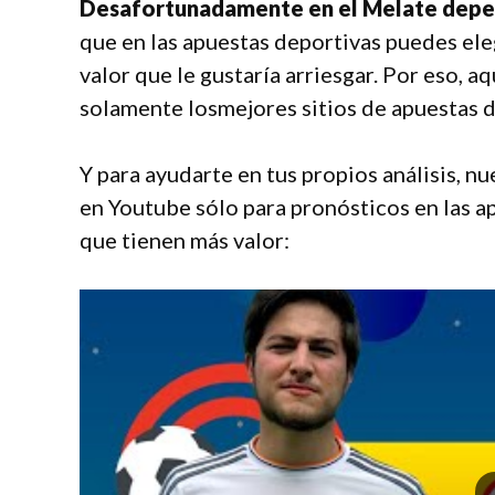
Desafortunadamente en el Melate depe
que en las apuestas deportivas puedes ele
valor que le gustaría arriesgar. Por eso, 
solamente los
mejores sitios de apuestas
Y para ayudarte en tus propios análisis, n
en Youtube sólo para
pronósticos en las a
que tienen más valor: