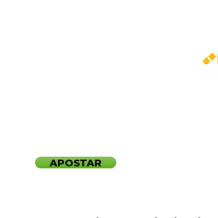
Bo
Nues
APOSTAR