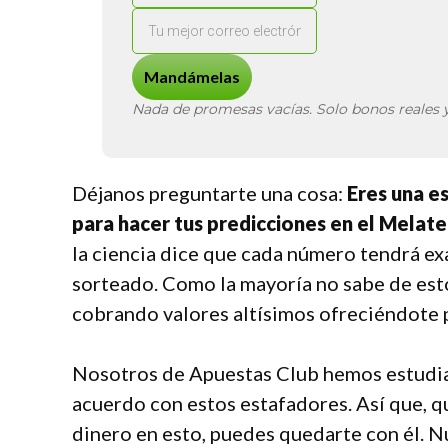
Mandámelas
Nada de promesas vacías. Solo bonos reales 
Déjanos preguntarte una cosa:
Eres una e
para hacer tus predicciones en el Melat
la ciencia dice que cada número tendrá e
sorteado. Como la mayoría no sabe de esto,
cobrando valores altísimos ofreciéndote 
Nosotros de Apuestas Club hemos estudia
acuerdo con estos estafadores. Así que, q
dinero en esto, puedes quedarte con él. N