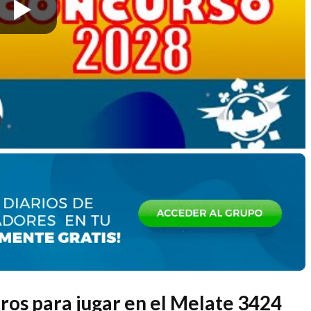
ros para jugar en el Melate 3424