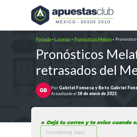
Qu
Tu estás leyendo:
Portada
»
Loterias
»
Pronósticos Melate 3424 •
Pronósticos Melate
»
Pronóstico
Comentarios
0
Pronósticos Mela
Bús
pro
retrasados del Me
Por
Gabriel Fonseca y Beto Gabriel Fon
Actualizado el
18 de enero de 2021
🔥
Dejá tu correo y te aviso cuando 