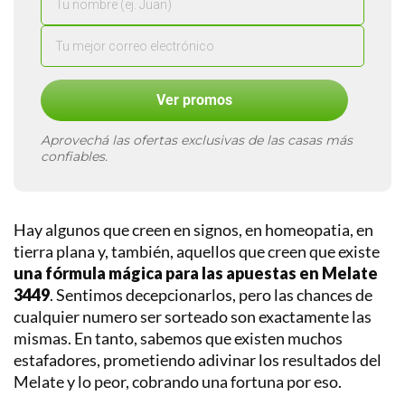
Liga
MX
Liga
Ver promos
de
Expansión
Aprovechá las ofertas exclusivas de las casas más
Concachampions
confiables.
Leagues
Cup
Hay algunos que creen en signos, en homeopatia, en
Major
tierra plana y, también, aquellos que creen que existe
League
una fórmula mágica para las apuestas en Melate
Soccer
3449
. Sentimos decepcionarlos, pero las chances de
Europeos
cualquier numero ser sorteado son exactamente las
mismas. En tanto, sabemos que existen muchos
Internacional
estafadores, prometiendo adivinar los resultados del
Melate y lo peor, cobrando una fortuna por eso.
Ligas
y