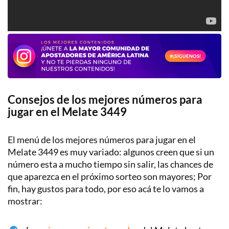
Consejos de los mejores números para
jugar en el Melate 3449
El menú de los mejores números para jugar en el
Melate 3449 es muy variado: algunos creen que si un
número esta a mucho tiempo sin salir, las chances de
que aparezca en el próximo sorteo son mayores; Por
fin, hay gustos para todo, por eso acá te lo vamos a
mostrar: