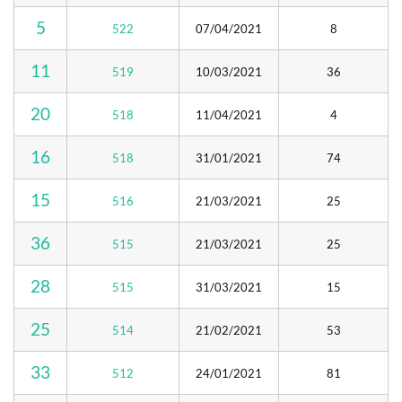
5
522
07/04/2021
8
11
519
10/03/2021
36
20
518
11/04/2021
4
16
518
31/01/2021
74
15
516
21/03/2021
25
36
515
21/03/2021
25
28
515
31/03/2021
15
25
514
21/02/2021
53
33
512
24/01/2021
81