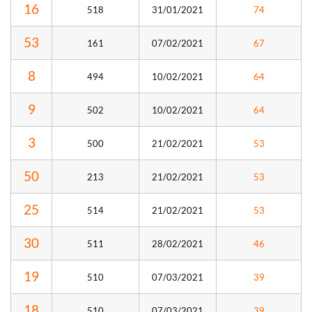
16
518
31/01/2021
74
53
161
07/02/2021
67
8
494
10/02/2021
64
9
502
10/02/2021
64
3
500
21/02/2021
53
50
213
21/02/2021
53
25
514
21/02/2021
53
30
511
28/02/2021
46
19
510
07/03/2021
39
18
510
07/03/2021
39