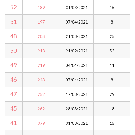
52
189
31/03/2021
15
51
197
07/04/2021
8
48
208
21/03/2021
25
50
213
21/02/2021
53
49
219
04/04/2021
11
46
243
07/04/2021
8
47
252
17/03/2021
29
45
262
28/03/2021
18
41
379
31/03/2021
15