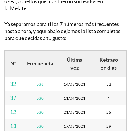
o sea, aquellos que más fueron sorteados en
la:Melate.
Ya separamos para ti los 7 números más frecuentes
hasta ahora, y aquí abajo dejamos la lista completas
para que decidas a tu gusto:
Última
Retraso
Nº
Frecuencia
vez
en días
32
536
14/03/2021
32
37
530
11/04/2021
4
12
530
21/03/2021
25
13
530
17/03/2021
29