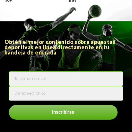
hoy
hoy
Obtén el mejor contenido sobre apuestas
deportivas en línea directamente en tu
bandeja de entrada
Inscribirse