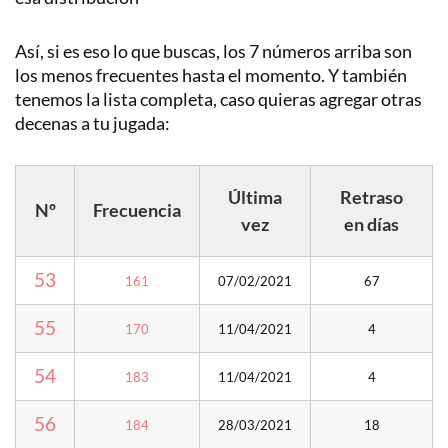
Así, si es eso lo que buscas, los 7 números arriba son
los menos frecuentes hasta el momento. Y también
tenemos la lista completa, caso quieras agregar otras
decenas a tu jugada:
Última
Retraso
Nº
Frecuencia
vez
en días
53
161
07/02/2021
67
55
170
11/04/2021
4
54
183
11/04/2021
4
56
184
28/03/2021
18