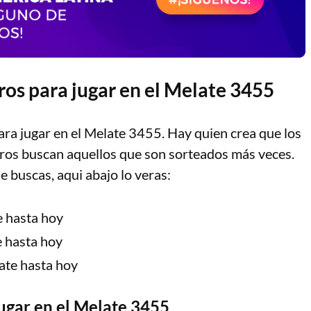
os para jugar en el Melate 3455
ra jugar en el Melate 3455. Hay quien crea que los
ros buscan aquellos que son sorteados más veces.
 buscas, aqui abajo lo veras:
e hasta hoy
 hasta hoy
ate hasta hoy
ugar en el Melate 3455