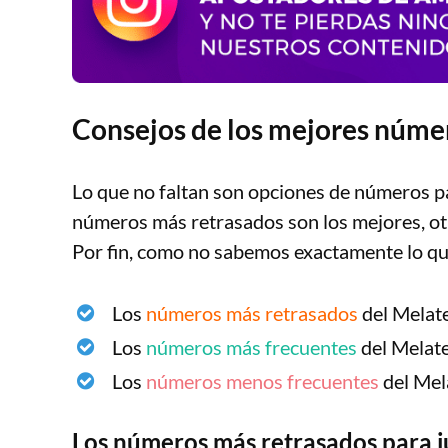
Consejos de los mejores númer
Lo que no faltan son opciones de números pa
números más retrasados son los mejores, ot
Por fin, como no sabemos exactamente lo que
Los
números más retrasados
del Melat
Los
números más frecuentes
del Melate
Los
números menos frecuentes
del Mel
Los números más retrasados para j