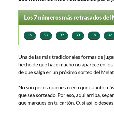
Los 7 números más retrasados del 
⠀
⠀
⠀
⠀
⠀
16
53
09
30
18
32
Una de las más tradicionales formas de jugar
hecho de que hace mucho no aparece en los s
de que salga en un próximo sorteo del Melat
No son pocos quienes creen que cuanto más
que sea sorteado. Por eso, aqui arriba, sep
que marques en tu cartón. O, si así lo deseas