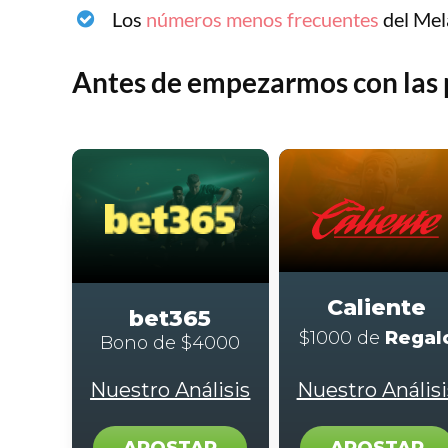
Los
números menos frecuentes
del Mel
Antes de empezarmos con las 
Caliente
bet365
$1000 de
Regal
Bono de $4000
Nuestro Análisis
Nuestro Análisi