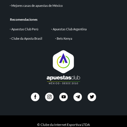
Mejores casas de apuestas de México
Recomendaciones
Apuestas Club Perú
Apuestas Club Argentina
Clube da Aposta Brasil
Bets Kenya
© Clube da Internet Esportiva LTDA