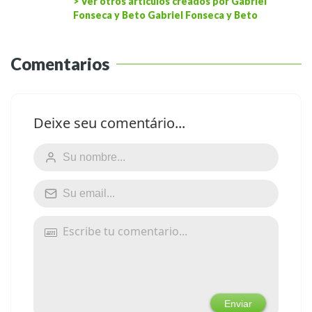
> Ver otros artículos creados por Gabriel
Fonseca y Beto Gabriel Fonseca y Beto
Comentarios
Deixe seu comentário...