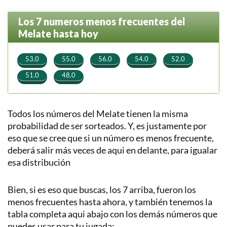
Los 7 numeros menos frecuentes del
Melate hasta hoy
⠀
⠀
⠀
⠀
⠀
53.0
55.0
56.0
54.0
52.0
⠀
⠀
51.0
48.0
Todos los números del Melate tienen la misma
probabilidad de ser sorteados. Y, es justamente por
eso que se cree que si un número es menos frecuente,
deberá salir más veces de aqui en delante, para igualar
esa distribución
Bien, si es eso que buscas, los 7 arriba, fueron los
menos frecuentes hasta ahora, y también tenemos la
tabla completa aqui abajo con los demás números que
puedes usar para tu jugada: