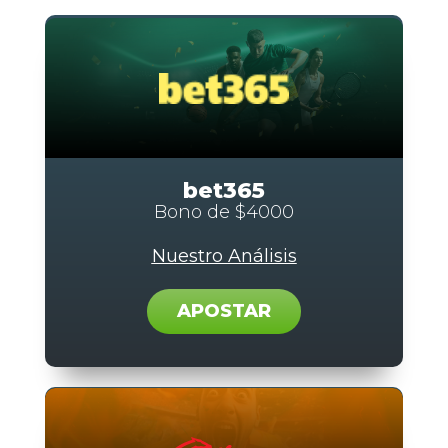
bet365
Bono de $4000
Nuestro Análisis
APOSTAR