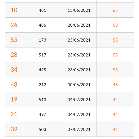
10
481
13/06/2021
65
26
486
20/06/2021
58
55
173
23/06/2021
55
28
517
23/06/2021
55
34
495
23/06/2021
55
48
212
30/06/2021
48
19
513
04/07/2021
44
21
497
04/07/2021
44
39
503
07/07/2021
41