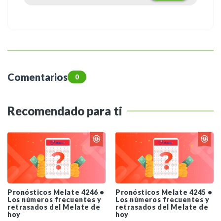
Comentarios
0
Recomendado para ti
Pronósticos Melate 4246 •
Pronósticos Melate 4245 •
Los números frecuentes y
Los números frecuentes y
retrasados del Melate de
retrasados del Melate de
hoy
hoy