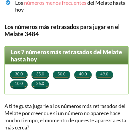
Los
números menos frecuentes
del Melate hasta
hoy
Los números más retrasados para jugar en el
Melate 3484
Los 7 números más retrasados del Melate
hasta hoy
⠀
⠀
⠀
⠀
⠀
30.0
35.0
50.0
40.0
49.0
⠀
⠀
10.0
26.0
A ti te gusta jugarle a los números más retrasados del
Melate por creer que si un número no aparece hace
mucho tiempo, el momento de que este aparezca esta
más cerca?