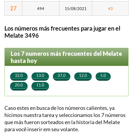
27
494
15/08/2021
43
Los números más frecuentes para jugar en el
Melate 3496
Los 7 numeros más frecuentes del Melate
hasta hoy
⠀
⠀
⠀
⠀
⠀
32.0
13.0
37.0
12.0
5.0
⠀
⠀
20.0
11.0
Caso estes en busca de los números calientes, ya
hicimos nuestra tarea y seleccionamos los 7 números
que más fueron sorteados en la historia del Melate
para você inserir em seu volante.