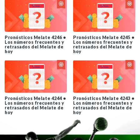
Pronósticos Melate 4246 •
Pronósticos Melate 4245 •
Los números frecuentes y
Los números frecuentes y
retrasados del Melate de
retrasados del Melate de
hoy
hoy
Pronósticos Melate 4244 •
Pronósticos Melate 4243 •
Los números frecuentes y
Los números frecuentes y
retrasados del Melate de
retrasados del Melate de
hoy
hoy