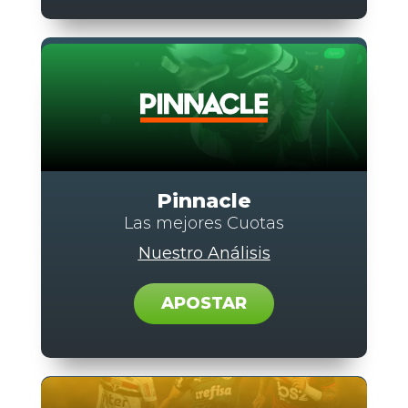
Pinnacle
Las mejores Cuotas
Nuestro Análisis
APOSTAR