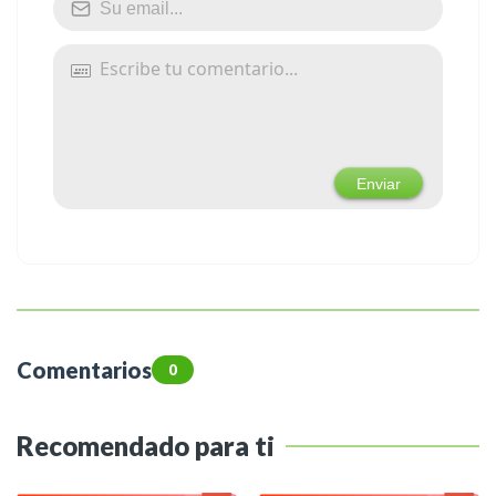
Comentarios
0
Recomendado para ti