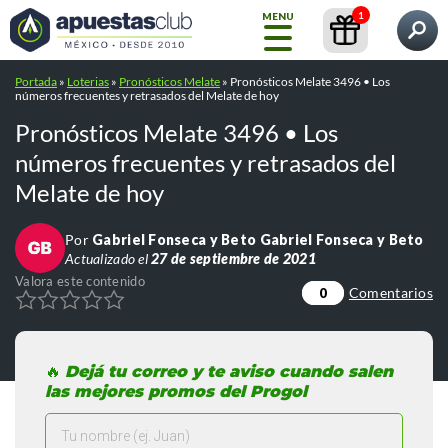
1
MENU
Qué quieres encontrar?
Tu estás leyendo:
Pronósticos Melate 3496 • Los
Portada
»
Loterias
»
Pronósticos Melate
»
Pronósticos Melate 3496 • Los
Inicio
números frecuentes y retrasados del Melate de hoy
números frecuentes y retrasados del Melate de hoy
Pronósticos
Contenidos
Casas de Apuestas
Valora este contenido
Comentarios
0
Pronósticos Melate 3496 • Los
Blog
números frecuentes y retrasados del
Melate de hoy
GRATIS
Liga
MX
Por
Gabriel Fonseca y Beto Gabriel Fonseca y Beto
Actualizado el
27 de septiembre de 2021
INT.
ARTIFICIAL
Valora este contenido
Pronósticos
Comentarios
0
Búsquedas populares:
/
/
cursos
abrir una cuenta betfair
/
/
crear cuenta bet365
mejores casas de apuestas
🔥
Dejá tu correo y te aviso cuando salen
Casas de
/
Apuestas
pronosticos de futbol
las mejores promos del Progol
tips telegram
Todos
los
pronósticos