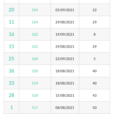
20
524
05/09/2021
22
11
524
29/08/2021
29
16
522
19/09/2021
8
15
522
29/08/2021
29
25
520
22/09/2021
5
36
520
18/08/2021
40
33
519
18/08/2021
40
28
518
15/08/2021
43
1
517
08/08/2021
50