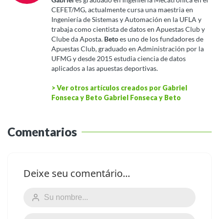
CEFET/MG, actualmente cursa una maestria en
Ingeniería de Sistemas y Automación en la UFLA y
trabaja como cientista de datos en Apuestas Club y
Clube da Aposta.
Beto
es uno de los fundadores de
Apuestas Club, graduado en Administración por la
UFMG y desde 2015 estudia ciencia de datos
aplicados a las apuestas deportivas.
> Ver otros artículos creados por Gabriel
Fonseca y Beto Gabriel Fonseca y Beto
Comentarios
Deixe seu comentário...