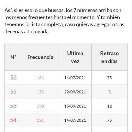
Así, si es eso lo que buscas, los 7 números arriba son
los menos frecuentes hasta el momento. Y también
tenemos la lista completa, caso quieras agregar otras
decenas a tu jugada:
Última
Retraso
Nº
Frecuencia
vez
en días
53
164
14/07/2021
75
55
175
22/09/2021
5
56
190
15/09/2021
12
54
191
14/07/2021
75