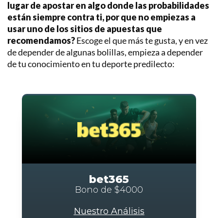
lugar de apostar en algo donde las probabilidades
están siempre contra ti, por que no empiezas a
usar uno de los sitios de apuestas que
recomendamos?
Escoge el que más te gusta, y en vez
de depender de algunas bolillas, empieza a depender
de tu conocimiento en tu deporte predilecto:
bet365
Bono de $4000
Nuestro Análisis