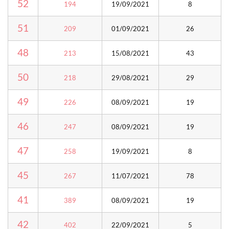
52
194
19/09/2021
8
51
209
01/09/2021
26
48
213
15/08/2021
43
50
218
29/08/2021
29
49
226
08/09/2021
19
46
247
08/09/2021
19
47
258
19/09/2021
8
45
267
11/07/2021
78
41
389
08/09/2021
19
42
402
22/09/2021
5