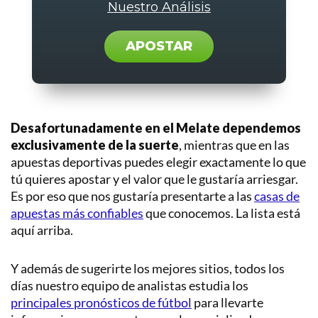
Nuestro Análisis
APOSTAR
Desafortunadamente en el Melate dependemos
exclusivamente de la suerte
, mientras que en las
apuestas deportivas puedes elegir exactamente lo que
tú quieres apostar y el valor que le gustaría arriesgar.
Es por eso que nos gustaría presentarte a las
casas de
apuestas más confiables
que conocemos. La lista está
aquí arriba.
Y además de sugerirte los mejores sitios, todos los
días nuestro equipo de analistas estudia los
principales pronósticos de fútbol
para llevarte