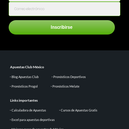
Inscribirse
Apuestas Club México
Blog Apuestas Club
Pronósticos Deportivos
Pronósticos Progol
Pronósticos Melate
Links importantes
Calculadora de Apuestas
Cursos de Apuestas Gratis
Excel para apuestas deportivas