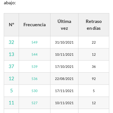
abajo:
Última
Retraso
Nº
Frecuencia
vez
en días
32
549
31/10/2021
22
13
544
10/11/2021
12
37
539
17/10/2021
36
12
536
22/08/2021
92
5
530
17/11/2021
5
11
527
10/11/2021
12