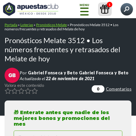
1
MENU
Qué quieres encontrar?
Tu estás leyendo:
Pronósticos Melate 3512 • Los
Portada
»
Loterias
»
Pronósticos Melate
»
Pronósticos Melate 3512 • Los
Inicio
números frecuentes y retrasados del Melate de hoy
números frecuentes y retrasados del Melate de hoy
Pronósticos
Contenidos
Casas de Apuestas
Valora este contenido
Comentarios
0
Pronósticos Melate 3512 • Los
Blog
números frecuentes y retrasados del
Melate de hoy
GRATIS
Liga
MX
Por
Gabriel Fonseca y Beto Gabriel Fonseca y Beto
Actualizado el
22 de noviembre de 2021
INT.
ARTIFICIAL
Valora este contenido
Pronósticos
Comentarios
0
Búsquedas populares:
/
/
cursos
abrir una cuenta betfair
/
/
crear cuenta bet365
🎁 Enterate antes que nadie de los
mejores casas de apuestas
Casas de
mejores bonos y promociones del
/
Apuestas
pronosticos de futbol
tips telegram
Todos
mes
los
pronósticos