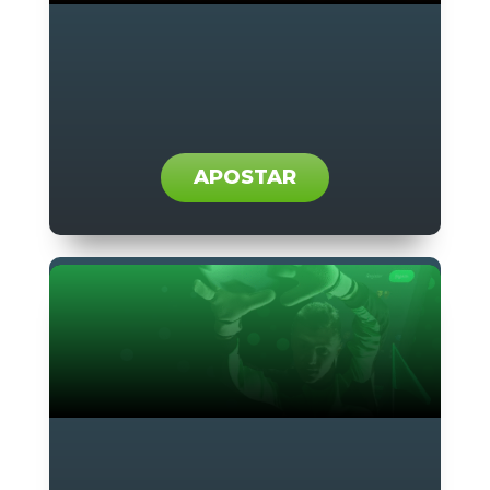
Nuestro Análisis
APOSTAR