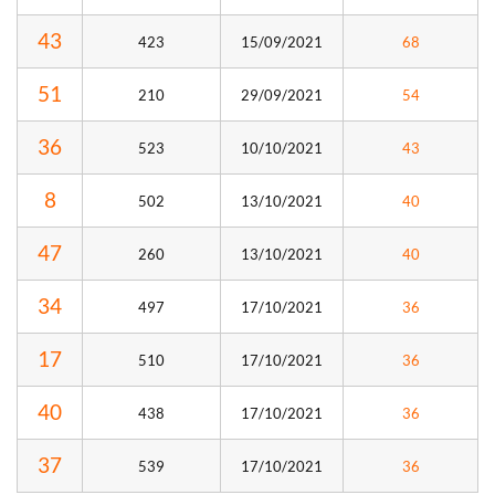
43
423
15/09/2021
68
51
210
29/09/2021
54
36
523
10/10/2021
43
8
502
13/10/2021
40
47
260
13/10/2021
40
34
497
17/10/2021
36
17
510
17/10/2021
36
40
438
17/10/2021
36
37
539
17/10/2021
36