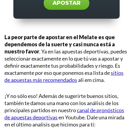
APOSTAR
La peor parte de apostar en el Melate es que
dependemos de la suerte y casi nunca está a
nuestro favor
. Ya en las apuestas deportivas, puedes
seleccionar exactamente en lo que tú vas a apostar y
definir exactamente tus probabilidades y riesgo. Es
exactamente por eso que ponemos esa lista de
sitios
de apuestas más recomendados
ali em cima.
¡Y no sólo eso! Además de sugerirte buenos sitios,
también te damos una mano con los análisis de los
principales partidos en nuestro
canal de pronósticos
de apuestas deportivas
en Youtube. Dale una mirada
en el último analisis que hicimos para ti: