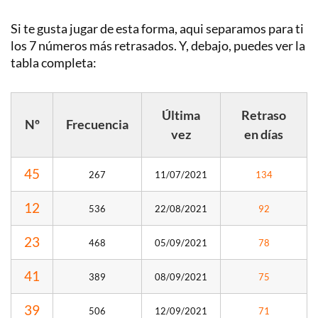
Si te gusta jugar de esta forma, aqui separamos para ti
los 7 números más retrasados. Y, debajo, puedes ver la
tabla completa:
Última
Retraso
Nº
Frecuencia
vez
en días
45
267
11/07/2021
134
12
536
22/08/2021
92
23
468
05/09/2021
78
41
389
08/09/2021
75
39
506
12/09/2021
71