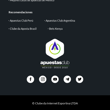
Mejores casas de apuestas de México
Recomendaciones
Apuestas Club Perú
Apuestas Club Argentina
Clube da Aposta Brasil
Bets Kenya
© Clube da Internet Esportiva LTDA