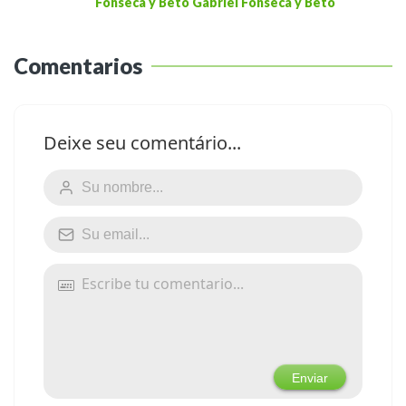
Fonseca y Beto Gabriel Fonseca y Beto
Comentarios
Deixe seu comentário...