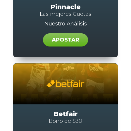
Pinnacle
Las mejores Cuotas
Nuestro Análisis
APOSTAR
Betfair
Bono de $30