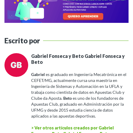
Escrito por
Gabriel Fonseca y Beto Gabriel Fonseca y
Beto
Gabriel
es graduado en Ingeniería Mecatrónica en el
CEFET/MG, actualmente cursa una maestria en
Ingeniería de Sistemas y Automación en la UFLA y
trabaja como cientista de datos en Apuestas Club y
Clube da Aposta.
Beto
es uno de los fundadores de
Apuestas Club, graduado en Administración por la
UFMG y desde 2015 estudia ciencia de datos
aplicados a las apuestas deportivas.
> Ver otros artículos creados por Gabriel