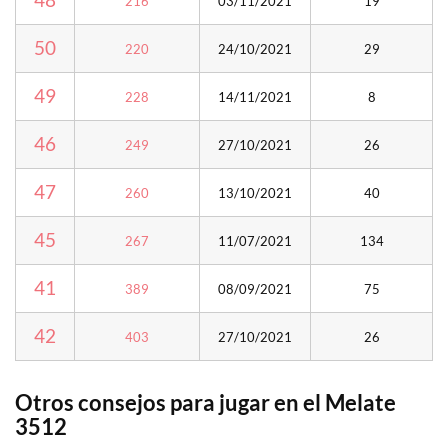
48
216
03/11/2021
19
50
220
24/10/2021
29
49
228
14/11/2021
8
46
249
27/10/2021
26
47
260
13/10/2021
40
45
267
11/07/2021
134
41
389
08/09/2021
75
42
403
27/10/2021
26
Otros consejos para jugar en el Melate
3512