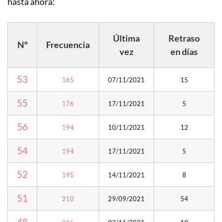
hasta ahora:
Última
Retraso
Nº
Frecuencia
vez
en días
53
165
07/11/2021
15
55
176
17/11/2021
5
56
194
10/11/2021
12
54
194
17/11/2021
5
52
195
14/11/2021
8
51
210
29/09/2021
54