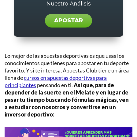
Nuestro Análisis
APOSTAR
Lo mejor de las apuestas deportivas es que usas los
conocimientos que tienes para apostar en tu deporte
favorito. Y si te interesa, Apuestas Club tiene un área
llena de
cursos en apuestas deportivas para
principiantes
pensando en ti.
Así que, para de
depender de la suerte en el Melate y en lugar de
pasar tu tiempo buscando fórmulas mágicas, ven
a estudiar con nosotros y convertirse en un
inversor deportivo: