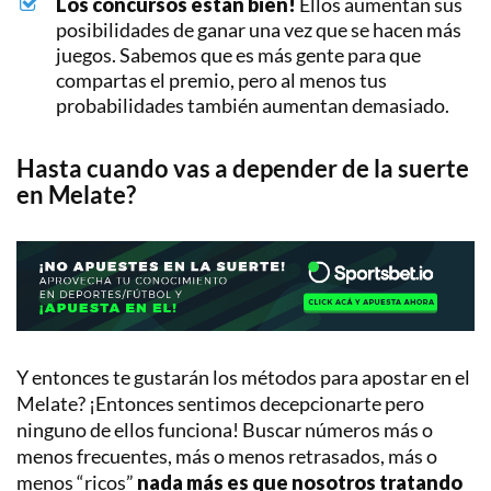
Los concursos están bien!
Ellos aumentan sus
posibilidades de ganar una vez que se hacen más
juegos. Sabemos que es más gente para que
compartas el premio, pero al menos tus
probabilidades también aumentan demasiado.
Hasta cuando vas a depender de la suerte
en Melate?
Y entonces te gustarán los métodos para apostar en el
Melate? ¡Entonces sentimos decepcionarte pero
ninguno de ellos funciona! Buscar números más o
menos frecuentes, más o menos retrasados, más o
menos “ricos”
nada más es que nosotros tratando