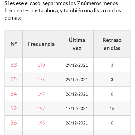
Si es ese el caso, separamos los 7 números menos
frecuentes hasta ahora, y también una lista con los
demás:
Última
Retraso
Nº
Frecuencia
vez
en días
53
170
29/12/2021
3
55
178
29/12/2021
3
54
197
26/12/2021
6
52
197
17/12/2021
15
56
198
26/12/2021
6