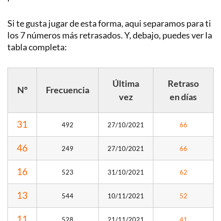
Si te gusta jugar de esta forma, aqui separamos para ti
los 7 números más retrasados. Y, debajo, puedes ver la
tabla completa:
Última
Retraso
Nº
Frecuencia
vez
en días
31
492
27/10/2021
66
46
249
27/10/2021
66
16
523
31/10/2021
62
13
544
10/11/2021
52
11
528
21/11/2021
41