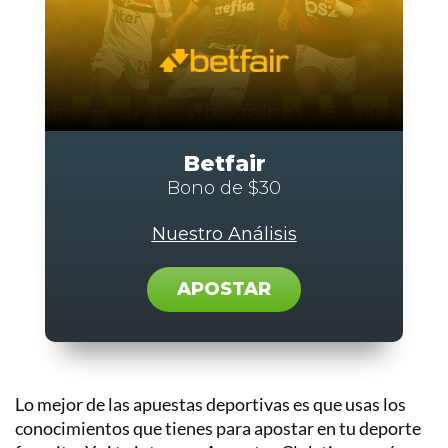
Betfair
Bono de $30
Nuestro Análisis
APOSTAR
Lo mejor de las apuestas deportivas es que usas los
conocimientos que tienes para apostar en tu deporte