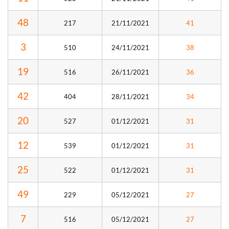
48
217
21/11/2021
41
3
510
24/11/2021
38
19
516
26/11/2021
36
42
404
28/11/2021
34
20
527
01/12/2021
31
12
539
01/12/2021
31
25
522
01/12/2021
31
49
229
05/12/2021
27
7
516
05/12/2021
27