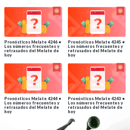
Pronósticos Melate 4246 •
Pronósticos Melate 4245 •
Los números frecuentes y
Los números frecuentes y
retrasados del Melate de
retrasados del Melate de
hoy
hoy
Pronósticos Melate 4244 •
Pronósticos Melate 4243 •
Los números frecuentes y
Los números frecuentes y
retrasados del Melate de
retrasados del Melate de
hoy
hoy