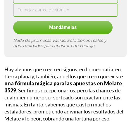
Liga
MX
Mandámelas
Liga
de
Expansión
Nada de promesas vacías. Solo bonos reales y
oportunidades para apostar con ventaja.
Concachampions
Leagues
Cup
Hay algunos que creen en signos, en homeopatia, en
tierra plana y, también, aquellos que creen que existe
Major
una fórmula mágica para las apuestas en Melate
League
Soccer
3529
. Sentimos decepcionarlos, pero las chances de
cualquier numero ser sorteado son exactamente las
Europeos
mismas. En tanto, sabemos que existen muchos
estafadores, prometiendo adivinar los resultados del
Internacional
Melate y lo peor, cobrando una fortuna por eso.
Ligas
y