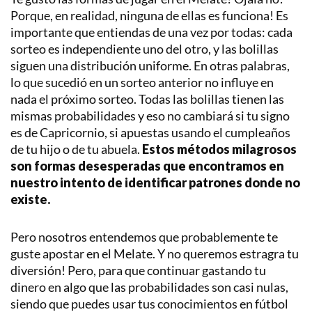
Porque, en realidad, ninguna de ellas es funciona! Es
importante que entiendas de una vez por todas: cada
sorteo es independiente uno del otro, y las bolillas
siguen una distribución uniforme. En otras palabras,
lo que sucedió en un sorteo anterior no influye en
nada el próximo sorteo. Todas las bolillas tienen las
mismas probabilidades y eso no cambiará si tu signo
es de Capricornio, si apuestas usando el cumpleaños
de tu hijo o de tu abuela.
Estos métodos milagrosos
son formas desesperadas que encontramos en
nuestro intento de identificar patrones donde no
existe.
Pero nosotros entendemos que probablemente te
guste apostar en el Melate. Y no queremos estragra tu
diversión! Pero, para que continuar gastando tu
dinero en algo que las probabilidades son casi nulas,
siendo que puedes usar tus conocimientos en fútbol