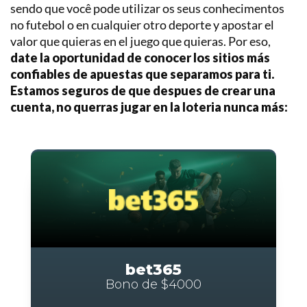
sendo que você pode utilizar os seus conhecimentos
no futebol o en cualquier otro deporte y apostar el
valor que quieras en el juego que quieras. Por eso,
date la oportunidad de conocer los sitios más
confiables de apuestas que separamos para ti.
Estamos seguros de que despues de crear una
cuenta, no querras jugar en la loteria nunca más:
bet365
Bono de $4000