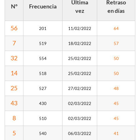
Última
Retraso
Nº
Frecuencia
vez
en días
56
201
11/02/2022
64
7
519
18/02/2022
57
32
554
25/02/2022
50
14
518
25/02/2022
50
25
527
27/02/2022
48
43
430
02/03/2022
45
8
510
02/03/2022
45
5
540
06/03/2022
41