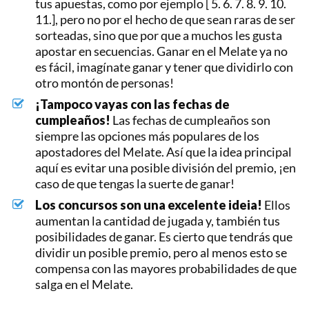
tus apuestas, como por ejemplo [ 5. 6. 7. 8. 9. 10.
11.], pero no por el hecho de que sean raras de ser
sorteadas, sino que por que a muchos les gusta
apostar en secuencias. Ganar en el Melate ya no
es fácil, imagínate ganar y tener que dividirlo con
otro montón de personas!
¡Tampoco vayas con las fechas de
cumpleaños!
Las fechas de cumpleaños son
siempre las opciones más populares de los
apostadores del Melate. Así que la idea principal
aquí es evitar una posible división del premio, ¡en
caso de que tengas la suerte de ganar!
Los concursos son una excelente ideia!
Ellos
aumentan la cantidad de jugada y, también tus
posibilidades de ganar. Es cierto que tendrás que
dividir un posible premio, pero al menos esto se
compensa con las mayores probabilidades de que
salga en el Melate.