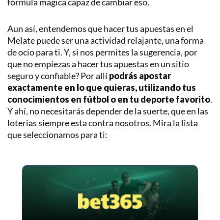
fórmula mágica capaz de cambiar eso.
Aun así, entendemos que hacer tus apuestas en el
Melate puede ser una actividad relajante, una forma
de ocio para ti. Y, si nos permites la sugerencia, por
que no empiezas a hacer tus apuestas en un sitio
seguro y confiable? Por allí
podrás apostar
exactamente en lo que quieras, utilizando tus
conocimientos en fútbol o en tu deporte favorito
.
Y ahí, no necesitarás depender de la suerte, que en las
loterias siempre esta contra nosotros. Mira la lista
que seleccionamos para ti: