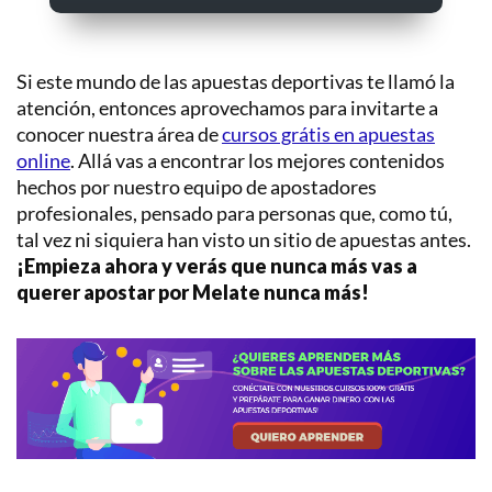
Si este mundo de las apuestas deportivas te llamó la
atención, entonces aprovechamos para invitarte a
conocer nuestra área de
cursos grátis en apuestas
online
. Allá vas a encontrar los mejores contenidos
hechos por nuestro equipo de apostadores
profesionales, pensado para personas que, como tú,
tal vez ni siquiera han visto un sitio de apuestas antes.
¡Empieza ahora y verás que nunca más vas a
querer apostar por Melate nunca más!