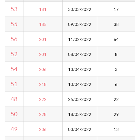
53
181
30/03/2022
17
55
185
09/03/2022
38
56
201
11/02/2022
64
52
201
08/04/2022
8
54
206
13/04/2022
3
51
218
10/04/2022
6
48
222
25/03/2022
22
50
228
18/03/2022
29
49
236
03/04/2022
13