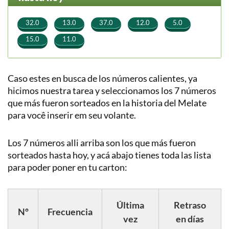
⠀
⠀
⠀
⠀
⠀
32.0
13.0
37.0
12.0
5.0
⠀
⠀
15.0
11.0
Caso estes en busca de los números calientes, ya
hicimos nuestra tarea y seleccionamos los 7 números
que más fueron sorteados en la historia del Melate
para você inserir em seu volante.
Los 7 números alli arriba son los que más fueron
sorteados hasta hoy, y acá abajo tienes toda las lista
para poder poner en tu carton:
Última
Retraso
Nº
Frecuencia
vez
en días