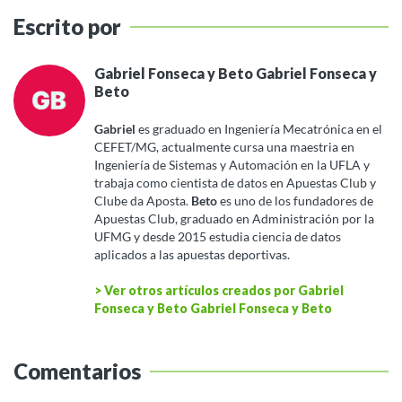
Escrito por
Gabriel Fonseca y Beto Gabriel Fonseca y
Beto
Gabriel
es graduado en Ingeniería Mecatrónica en el
CEFET/MG, actualmente cursa una maestria en
Ingeniería de Sistemas y Automación en la UFLA y
trabaja como cientista de datos en Apuestas Club y
Clube da Aposta.
Beto
es uno de los fundadores de
Apuestas Club, graduado en Administración por la
UFMG y desde 2015 estudia ciencia de datos
aplicados a las apuestas deportivas.
> Ver otros artículos creados por Gabriel
Fonseca y Beto Gabriel Fonseca y Beto
Comentarios