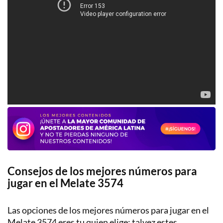
Consejos de los mejores números para
jugar en el Melate 3574
Las opciones de los mejores números para jugar en el
Melate 3574 eres tu quien elige: talvez estes