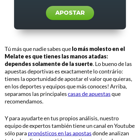
APOSTAR
Tú más que nadie sabes que
lo más molesto en el
Melate es que tienes las manos atadas:
dependes solamente de la suerte
. Lo bueno de las
apuestas deportivas es exactamente lo contrário:
tienes la oportunidad de apostar el valor que quieras,
en los deportes y equipos que más conoces! Arriba,
separamos las principales
casas de apuestas
que
recomendamos.
Y para ayudarte en tus propios análisis, nuestro
equipo de expertos también tiene un canal en Youtube
sólo para
pronósticos en las apostas
donde analizan