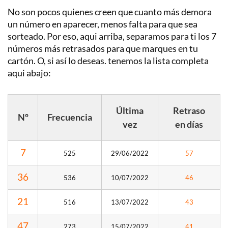
No son pocos quienes creen que cuanto más demora
un número en aparecer, menos falta para que sea
sorteado. Por eso, aqui arriba, separamos para ti los 7
números más retrasados para que marques en tu
cartón. O, si así lo deseas. tenemos la lista completa
aqui abajo:
Última
Retraso
Nº
Frecuencia
vez
en días
7
525
29/06/2022
57
36
536
10/07/2022
46
21
516
13/07/2022
43
47
273
15/07/2022
41