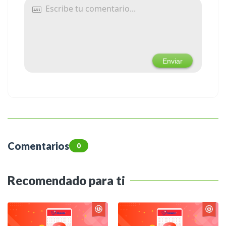
Comentarios
0
Recomendado para ti