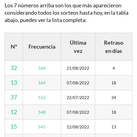
Los 7 números arriba son los que más aparecieron
considerando todos los sorteos hasta hoy, en la tabla
abajo, puedes ver la lista completa:
Última
Retraso
Nº
Frecuencia
vez
en días
32
564
21/08/2022
4
13
564
07/08/2022
18
37
552
22/07/2022
34
12
548
07/08/2022
18
15
545
12/08/2022
13