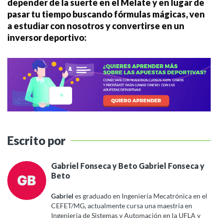
depender de la suerte en el Melate y en lugar de
pasar tu tiempo buscando fórmulas mágicas, ven
a estudiar con nosotros y convertirse en un
inversor deportivo:
Escrito por
Gabriel Fonseca y Beto Gabriel Fonseca y
Beto
Gabriel
es graduado en Ingeniería Mecatrónica en el
CEFET/MG, actualmente cursa una maestria en
Ingeniería de Sistemas y Automación en la UFLA y