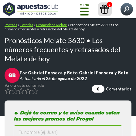
1
MENU
Qué quieres encontrar?
Tu estás leyendo:
Pronósticos Melate 3630 • Los
Portada
»
Loterias
»
Pronósticos Melate
»
Pronósticos Melate 3630 • Los
Inicio
números frecuentes y retrasados del Melate de hoy
números frecuentes y retrasados del Melate de hoy
Pronósticos
Contenidos
Casas de Apuestas
Valora este contenido
Comentarios
0
Pronósticos Melate 3630 • Los
Blog
números frecuentes y retrasados del
Melate de hoy
GRATIS
Liga
MX
Por
Gabriel Fonseca y Beto Gabriel Fonseca y Beto
Actualizado el
25 de agosto de 2022
INT.
ARTIFICIAL
Valora este contenido
Pronósticos
Comentarios
0
Búsquedas populares:
/
/
cursos
abrir una cuenta betfair
/
/
crear cuenta bet365
mejores casas de apuestas
🔥
Dejá tu correo y te aviso cuando salen
Casas de
/
Apuestas
pronosticos de futbol
las mejores promos del Progol
tips telegram
Todos
los
pronósticos