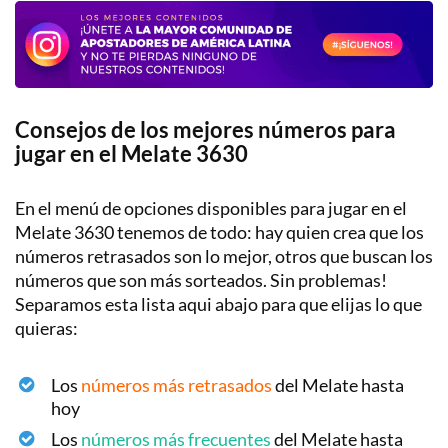
Consejos de los mejores números para
jugar en el Melate 3630
En el menú de opciones disponibles para jugar en el
Melate 3630 tenemos de todo: hay quien crea que los
números retrasados son lo mejor, otros que buscan los
números que son más sorteados. Sin problemas!
Separamos esta lista aqui abajo para que elijas lo que
quieras:
Los
números más retrasados
del Melate hasta
hoy
Los
números más frecuentes
del Melate hasta