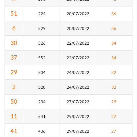
51
224
20/07/2022
36
6
529
20/07/2022
36
30
526
22/07/2022
34
37
552
22/07/2022
34
29
534
24/07/2022
32
2
528
24/07/2022
32
50
234
27/07/2022
29
11
541
29/07/2022
27
41
406
29/07/2022
27