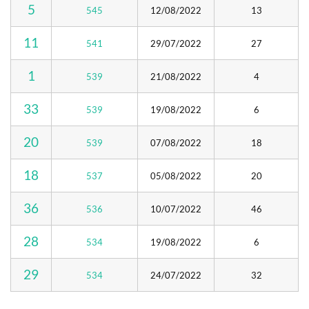
5
545
12/08/2022
13
11
541
29/07/2022
27
1
539
21/08/2022
4
33
539
19/08/2022
6
20
539
07/08/2022
18
18
537
05/08/2022
20
36
536
10/07/2022
46
28
534
19/08/2022
6
29
534
24/07/2022
32