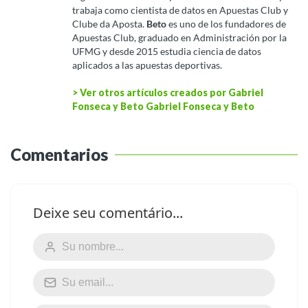
trabaja como cientista de datos en Apuestas Club y
Clube da Aposta.
Beto
es uno de los fundadores de
Apuestas Club, graduado en Administración por la
UFMG y desde 2015 estudia ciencia de datos
aplicados a las apuestas deportivas.
> Ver otros artículos creados por Gabriel
Fonseca y Beto Gabriel Fonseca y Beto
Comentarios
Deixe seu comentário...