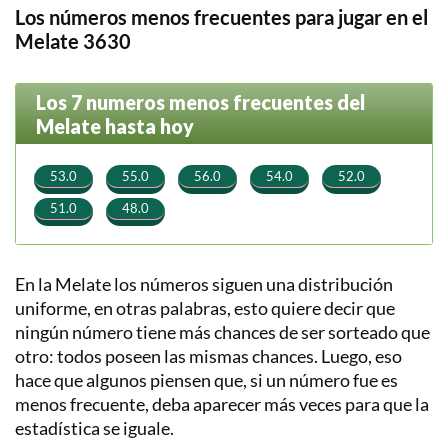
Los números menos frecuentes para jugar en el
Melate 3630
Los 7 numeros menos frecuentes del
Melate hasta hoy
⠀
⠀
⠀
⠀
⠀
53.0
55.0
56.0
54.0
52.0
⠀
⠀
51.0
48.0
En la Melate los números siguen una distribución
uniforme, en otras palabras, esto quiere decir que
ningún número tiene más chances de ser sorteado que
otro: todos poseen las mismas chances. Luego, eso
hace que algunos piensen que, si un número fue es
menos frecuente, deba aparecer más veces para que la
estadística se iguale.