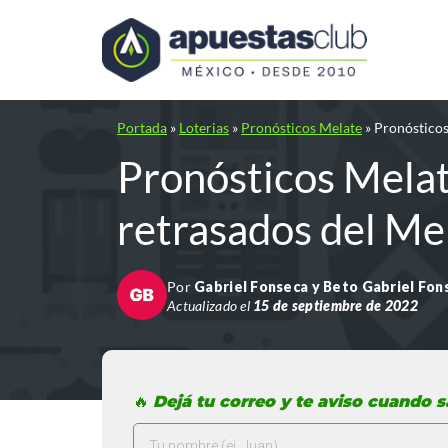
Qu
Tu estás leyendo:
Portada
»
Loterias
»
Pronósticos Melate 3639 •
Pronósticos Melate
»
Pronósticos
Comentarios
0
Pronósticos Melat
Bús
pro
retrasados del Me
Por
Gabriel Fonseca y Beto Gabriel Fon
Actualizado el
15 de septiembre de 2022
🔥
Dejá tu correo y te aviso cuando 