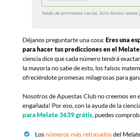
Nada de promesas vacías. Solo bonos reales 
Déjanos preguntarte una cosa:
Eres una es
para hacer tus predicciones en el Melat
ciencia dice que cada número tendrá exacta
la mayoría no sabe de esto, los falsos matem
ofreciéndote promesas milagrosas para gana
Nosotros de Apuestas Club no creemos en e
engañada! Por eso, con la ayuda de la cienci
para Melate 3639 grátis
, puedes comproba
Los
números más retrasados
del Melat