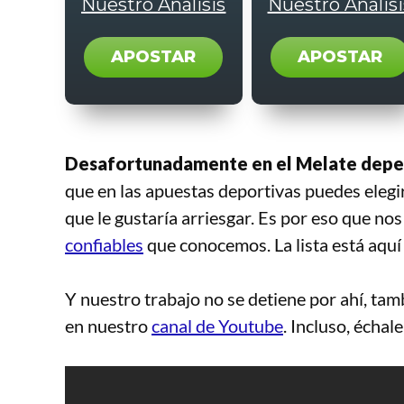
Nuestro Análisis
Nuestro Análisi
APOSTAR
APOSTAR
Desafortunadamente en el Melate depe
que en las apuestas deportivas puedes elegir
que le gustaría arriesgar. Es por eso que nos
confiables
que conocemos. La lista está aquí 
Y nuestro trabajo no se detiene por ahí, tam
en nuestro
canal de Youtube
. Incluso, échal