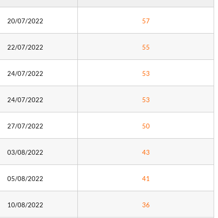
20/07/2022
57
22/07/2022
55
24/07/2022
53
24/07/2022
53
27/07/2022
50
03/08/2022
43
05/08/2022
41
10/08/2022
36