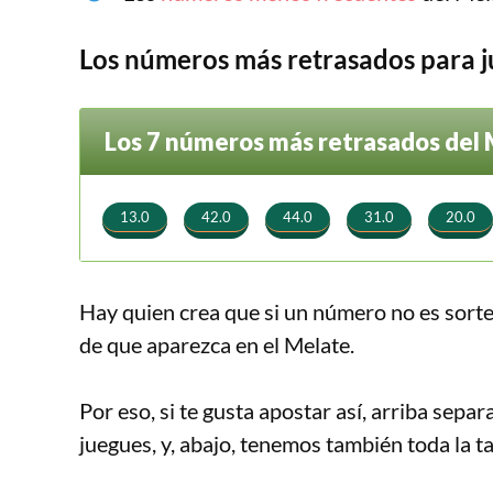
Los números más retrasados para j
Los 7 números más retrasados del 
⠀
⠀
⠀
⠀
13.0
42.0
44.0
31.0
20.0
Hay quien crea que si un número no es sort
de que aparezca en el Melate.
Por eso, si te gusta apostar así, arriba se
juegues, y, abajo, tenemos también toda la ta