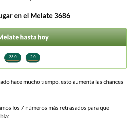
ugar en el Melate 3686
Melate hasta hoy
⠀
⠀
⠀
23.0
2.0
eado hace mucho tiempo, esto aumenta las chances
paramos los 7 números más retrasados para que
bla: