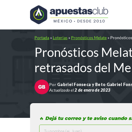
Qu
Tu estás leyendo:
Portada
»
Loterias
»
Pronósticos Melate 3686 •
Pronósticos Melate
»
Pronósticos
Comentarios
0
Pronósticos Melat
Bús
pro
retrasados del Me
Por
Gabriel Fonseca y Beto Gabriel Fon
Actualizado el
2 de enero de 2023
🔥
Dejá tu correo y te aviso cuando 