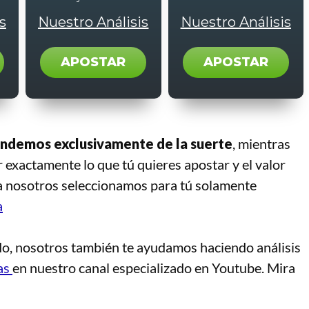
s
Nuestro Análisis
Nuestro Análisis
APOSTAR
APOSTAR
ndemos exclusivamente de la suerte
, mientras
 exactamente lo que tú quieres apostar y el valor
iba nosotros seleccionamos para tú solamente
a
o, nosotros también te ayudamos haciendo análisis
as
en nuestro canal especializado en Youtube. Mira