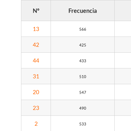
Nº
Frecuencia
13
566
42
425
44
433
31
510
20
547
23
490
2
533