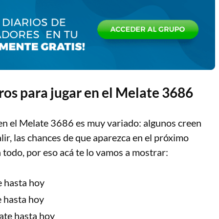
os para jugar en el Melate 3686
en el Melate 3686 es muy variado: algunos creen
lir, las chances de que aparezca en el próximo
 todo, por eso acá te lo vamos a mostrar:
e hasta hoy
 hasta hoy
ate hasta hoy