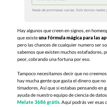
Nada de promesas vacías. Solo bonos reales 
Hay algunos que creen en signos, en homeopa
que existe
una fórmula mágica para las a
pero las chances de cualquier numero ser s
sabemos que existen muchos estafadores, pr
peor, cobrando una fortuna por eso.
Tampoco necesitamos decir que no creemos 
hay mucha gente que gasta el dinero que no 
timadores. Así que si estabas pensando en ga
ayuda de nuestro equipo de ciencia de datos
Melate 3686 grátis
. Aquí podrás ver esas 