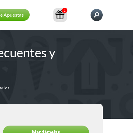
1
de Apuestas
dos
Casas de Apuestas
y
Valora este contenido
ecuentes y
/
/
a bet365
mejores casas de apuestas
arios
Mandámelas