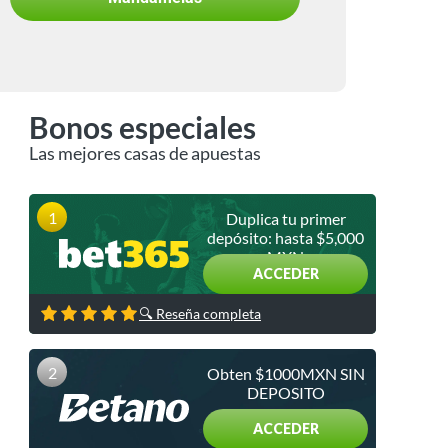
Bonos especiales
Las mejores casas de apuestas
Duplica tu primer
depósito: hasta $5,000
MXN
ACCEDER
🔍 Reseña completa
Obten $1000MXN SIN
DEPOSITO
ACCEDER