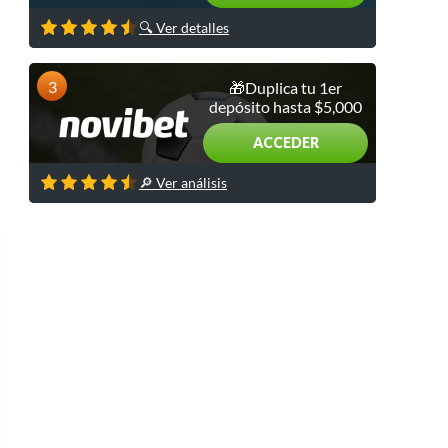
🔍 Ver detalles
🎁Duplica tu 1er
depósito hasta $5,000
ACCEDER
🔎 Ver análisis