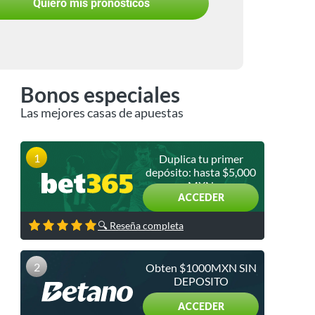
Quiero mis pronósticos
Bonos especiales
Las mejores casas de apuestas
Duplica tu primer
depósito: hasta $5,000
MXN
ACCEDER
🔍 Reseña completa
Obten $1000MXN SIN
DEPOSITO
ACCEDER