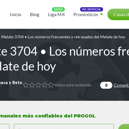
GRATIS
INT. ARTIFICIAL
Inicio
Blog
Liga MX
Pronósticos
Casas 
é quieres encontrar?
Pronósticos
Conteni
 Los números frecuentes y retrasados del Melate de ho
 Melate 3704 • Los números frecuentes y retrasados del Melate de hoy
e 3704 • Los números fr
quedas populares:
/
/
cursos
abrir una cuenta betfair
crear cuent
/
nosticos de futbol
tips telegram
late de hoy
seca y Beto
Coment
Valora este contenido
0
semanales más confiables del PROGOL