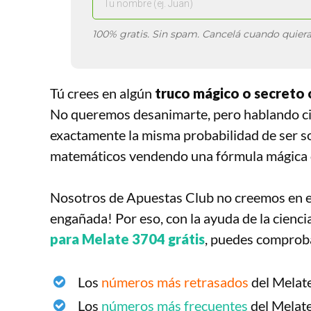
100% gratis. Sin spam. Cancelá cuando quiera
Tú crees en algún
truco mágico o secreto 
No queremos desanimarte, pero hablando ci
exactamente la misma probabilidad de ser so
matemáticos vendendo una fórmula mágica di
Nosotros de Apuestas Club no creemos en e
engañada! Por eso, con la ayuda de la cienci
para Melate 3704 grátis
, puedes comproba
Los
números más retrasados
del Melat
Los
números más frecuentes
del Melat