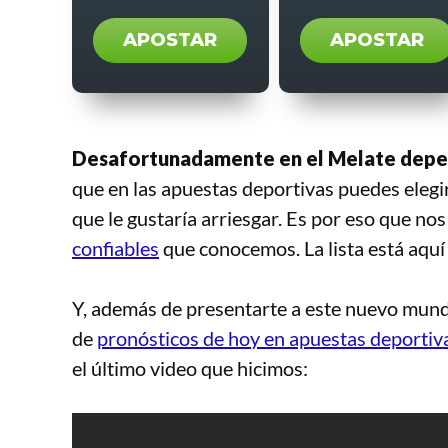
APOSTAR
APOSTAR
Desafortunadamente en el Melate depe
que en las apuestas deportivas puedes elegir
que le gustaría arriesgar. Es por eso que nos
confiables
que conocemos. La lista está aquí 
Y, además de presentarte a este nuevo mund
de
pronósticos de hoy en apuestas deportiv
el último video que hicimos: