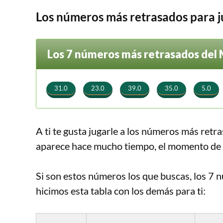
Los números más retrasados para j
Los 7 números más retrasados del 
⠀
⠀
⠀
⠀
31.0
23.0
39.0
35.0
5.0
A ti te gusta jugarle a los números más ret
aparece hace mucho tiempo, el momento de 
Si son estos números los que buscas, los 7 
hicimos esta tabla con los demás para ti: