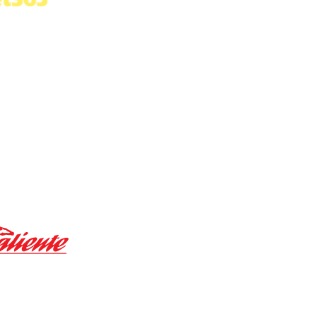
bet365
o de $4000
tro Análisis
aliente