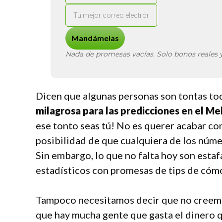
Mandámelas
Nada de promesas vacías. Solo bonos reales 
Dicen que algunas personas son tontas todo
milagrosa para las predicciones en el M
ese tonto seas tú! No es querer acabar con 
posibilidad de que cualquiera de los núm
Sin embargo, lo que no falta hoy son esta
estadísticos con promesas de tips de cómo
Tampoco necesitamos decir que no creemo
que hay mucha gente que gasta el dinero 