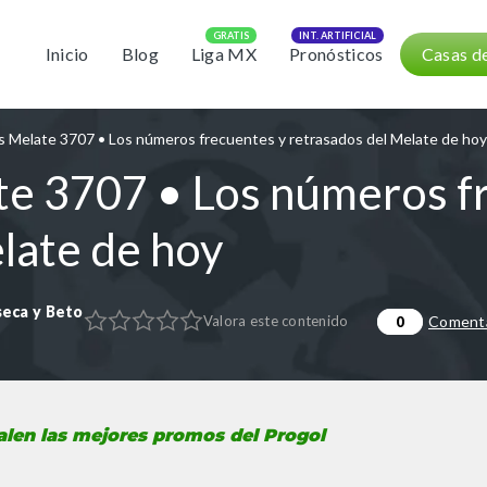
GRATIS
INT. ARTIFICIAL
Inicio
Blog
Liga MX
Pronósticos
Casas d
é quieres encontrar?
Pronósticos
Conten
 Los números frecuentes y retrasados del Melate de ho
s Melate 3707 • Los números frecuentes y retrasados del Melate de hoy
te 3707 • Los números f
quedas populares:
/
/
cursos
abrir una cuenta betfair
crear cuen
/
nosticos de futbol
tips telegram
late de hoy
seca y Beto
Comenta
Valora este contenido
0
salen las mejores promos del Progol