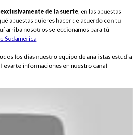
exclusivamente de la suerte
, en las apuestas
qué apuestas quieres hacer de acuerdo con tu
uí arriba nosotros seleccionamos para tú
 de Sudamérica
todos los días nuestro equipo de analistas estudia
llevarte informaciones en nuestro canal