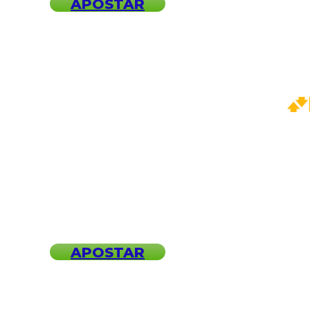
APOSTAR
Bo
Nues
APOSTAR