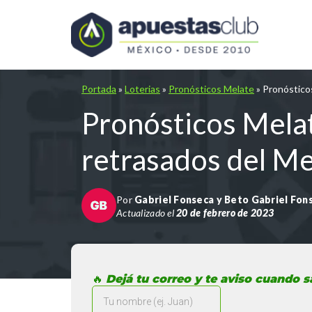
Qu
Tu estás leyendo:
Portada
»
Loterias
»
Pronósticos Melate 3707 •
Pronósticos Melate
»
Pronóstico
Comentarios
0
Pronósticos Mela
Bús
pro
retrasados del Me
Por
Gabriel Fonseca y Beto Gabriel Fon
Actualizado el
20 de febrero de 2023
🔥
Dejá tu correo y te aviso cuando 