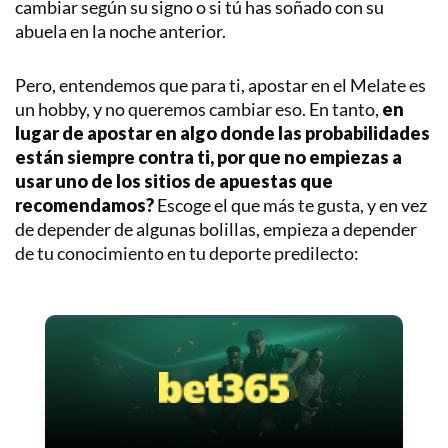
cambiar según su signo o si tú has soñado con su
abuela en la noche anterior.
Pero, entendemos que para ti, apostar en el Melate es
un hobby, y no queremos cambiar eso. En tanto,
en
lugar de apostar en algo donde las probabilidades
están siempre contra ti, por que no empiezas a
usar uno de los sitios de apuestas que
recomendamos?
Escoge el que más te gusta, y en vez
de depender de algunas bolillas, empieza a depender
de tu conocimiento en tu deporte predilecto: