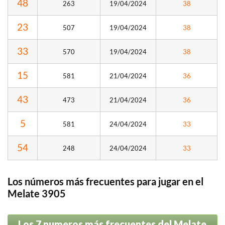
48
263
19/04/2024
38
23
507
19/04/2024
38
33
570
19/04/2024
38
15
581
21/04/2024
36
43
473
21/04/2024
36
5
581
24/04/2024
33
54
248
24/04/2024
33
Los números más frecuentes para jugar en el
Melate 3905
Los 7 numeros más frecuentes del Melate