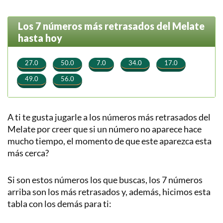
Los 7 números más retrasados del Melate
hasta hoy
⠀
⠀
⠀
⠀
⠀
27.0
50.0
7.0
34.0
17.0
⠀
⠀
49.0
56.0
A ti te gusta jugarle a los números más retrasados del
Melate por creer que si un número no aparece hace
mucho tiempo, el momento de que este aparezca esta
más cerca?
Si son estos números los que buscas, los 7 números
arriba son los más retrasados y, además, hicimos esta
tabla con los demás para ti: