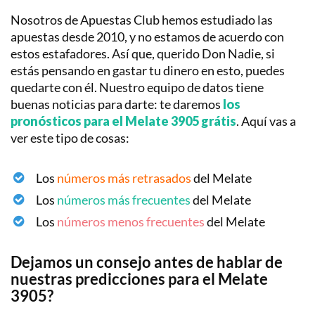
Equipos
Nosotros de Apuestas Club hemos estudiado las
apuestas desde 2010, y no estamos de acuerdo con
Loterias
y
estos estafadores. Así que, querido Don Nadie, si
Quinielas
estás pensando en gastar tu dinero en esto, puedes
quedarte con él. Nuestro equipo de datos tiene
buenas noticias para darte: te daremos
los
pronósticos para el Melate 3905 grátis
. Aquí vas a
ver este tipo de cosas:
Básquetbol
Los
números más retrasados
del Melate
Los
números más frecuentes
del Melate
Los
números menos frecuentes
del Melate
Dejamos un consejo antes de hablar de
nuestras predicciones para el Melate
3905?