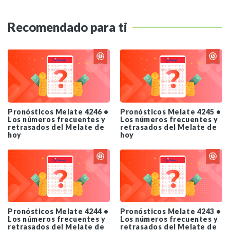
Recomendado para ti
Pronósticos Melate 4246 •
Pronósticos Melate 4245 •
Los números frecuentes y
Los números frecuentes y
retrasados del Melate de
retrasados del Melate de
hoy
hoy
Pronósticos Melate 4244 •
Pronósticos Melate 4243 •
Los números frecuentes y
Los números frecuentes y
retrasados del Melate de
retrasados del Melate de