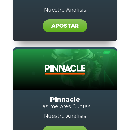
Nuestro Análisis
APOSTAR
Pinnacle
Las mejores Cuotas
Nuestro Análisis