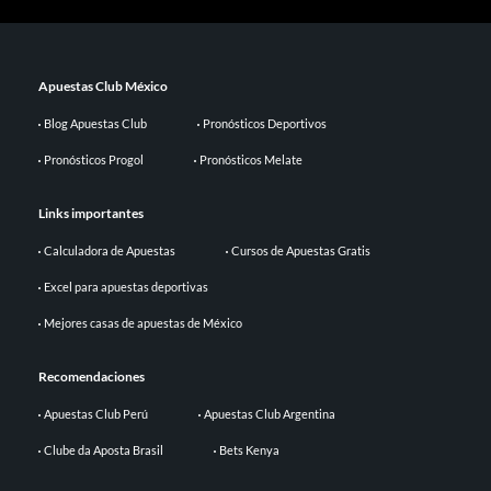
Apuestas Club México
Blog Apuestas Club
Pronósticos Deportivos
Pronósticos Progol
Pronósticos Melate
Links importantes
Calculadora de Apuestas
Cursos de Apuestas Gratis
Excel para apuestas deportivas
Mejores casas de apuestas de México
Recomendaciones
Apuestas Club Perú
Apuestas Club Argentina
Clube da Aposta Brasil
Bets Kenya