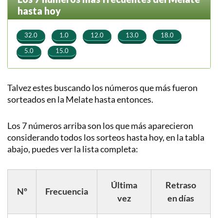
hasta hoy
⠀
⠀
⠀
⠀
⠀
32.0
1.0
12.0
13.0
18.0
⠀
⠀
5.0
15.0
Talvez estes buscando los números que más fueron
sorteados en la Melate hasta entonces.
Los 7 números arriba son los que más aparecieron
considerando todos los sorteos hasta hoy, en la tabla
abajo, puedes ver la lista completa:
Última
Retraso
Nº
Frecuencia
vez
en días