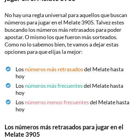
No hay una regla universal para aquellos que buscan
números para jugar en el Melate 3905. Talvez estes
buscando los números más retrasados para poder
apostar. O mismo los que fueron más sorteados.
Como no lo sabemos bien, te vamos a dejar estas
opciones para que elijas la mejor:
Los
números más retrasados
del Melate hasta
hoy
Los
números más frecuentes
del Melate hasta
hoy
Los
números menos frecuentes
del Melate hasta
hoy
Los números más retrasados para jugar en el
Melate 3905