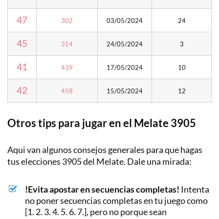
47
302
03/05/2024
24
45
314
24/05/2024
3
41
439
17/05/2024
10
42
458
15/05/2024
12
Otros tips para jugar en el Melate 3905
Aqui van algunos consejos generales para que hagas
tus elecciones 3905 del Melate. Dale una mirada:
!Evita apostar en secuencias completas!
Intenta
no poner secuencias completas en tu juego como
[1. 2. 3. 4. 5. 6. 7.], pero no porque sean