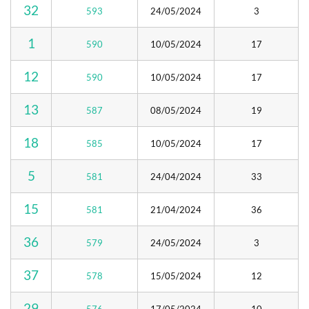
32
593
24/05/2024
3
1
590
10/05/2024
17
12
590
10/05/2024
17
13
587
08/05/2024
19
18
585
10/05/2024
17
5
581
24/04/2024
33
15
581
21/04/2024
36
36
579
24/05/2024
3
37
578
15/05/2024
12
29