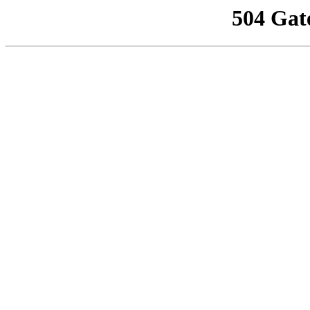
504 Gat