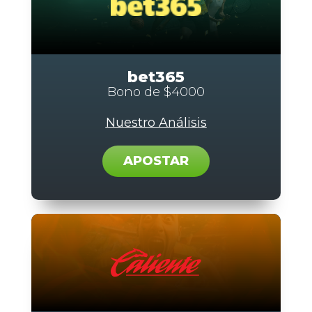
bet365
Bono de $4000
Nuestro Análisis
APOSTAR