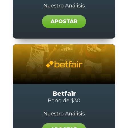
Nuestro Análisis
APOSTAR
Betfair
Bono de $30
Nuestro Análisis