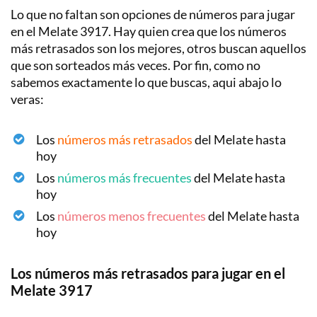
Lo que no faltan son opciones de números para jugar
en el Melate 3917. Hay quien crea que los números
más retrasados son los mejores, otros buscan aquellos
que son sorteados más veces. Por fin, como no
sabemos exactamente lo que buscas, aqui abajo lo
veras:
Los
números más retrasados
del Melate hasta
hoy
Los
números más frecuentes
del Melate hasta
hoy
Los
números menos frecuentes
del Melate hasta
hoy
Los números más retrasados para jugar en el
Melate 3917