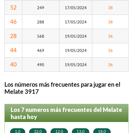
52
249
17/05/2024
38
46
288
17/05/2024
38
28
568
19/05/2024
36
44
469
19/05/2024
36
40
490
19/05/2024
36
Los números más frecuentes para jugar en el
Melate 3917
Los 7 numeros más frecuentes del Melate
hasta hoy
⠀
⠀
⠀
⠀
⠀
1.0
32.0
12.0
13.0
18.0