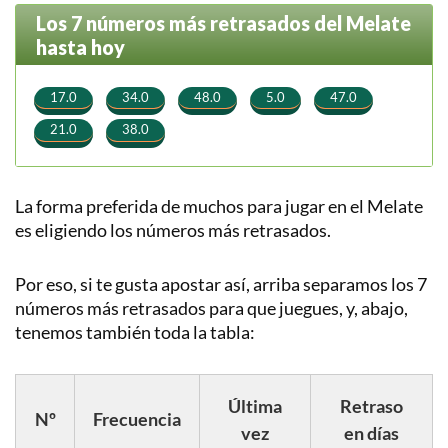
Los 7 números más retrasados del Melate
hasta hoy
⠀
⠀
⠀
⠀
⠀
17.0
34.0
48.0
5.0
47.0
⠀
⠀
21.0
38.0
La forma preferida de muchos para jugar en el Melate
es eligiendo los números más retrasados.
Por eso, si te gusta apostar así, arriba separamos los 7
números más retrasados para que juegues, y, abajo,
tenemos también toda la tabla:
Última
Retraso
Nº
Frecuencia
vez
en días