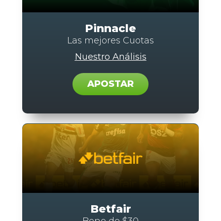
Pinnacle
Las mejores Cuotas
Nuestro Análisis
APOSTAR
Betfair
Bono de $30