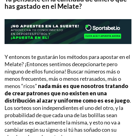
has gastado en el Melate?
Y entonces te gustarán los métodos para apostar en el
Melate? ¡Entonces sentimos decepcionarte pero
ninguno de ellos funciona! Buscar números más o
menos frecuentes, más o menos retrasados, más o
menos “ricos”
nada más es que nosotros tratando
de crear patrones que no existen en una
distribución al azar y uniforme como es ese juego
.
Los sorteos son independientes el uno del otro, y la
probabilidad de que cada una de las bolillas sean
sorteadas es exactamente la misma, y esto no va a
cambiar según su signo o si tú has soñado con su