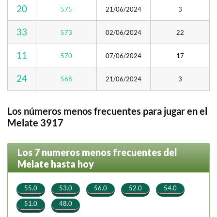
20
575
21/06/2024
3
33
573
02/06/2024
22
11
570
07/06/2024
17
24
568
21/06/2024
3
Los números menos frecuentes para jugar en el
Melate 3917
Los 7 numeros menos frecuentes del
Melate hasta hoy
⠀
⠀
⠀
⠀
⠀
55.0
53.0
56.0
52.0
54.0
⠀
⠀
51.0
48.0