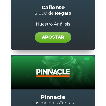
Caliente
$1000 de
Regalo
Nuestro Análisis
APOSTAR
Pinnacle
Las mejores Cuotas