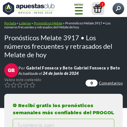
1
MENU
Qué quieres encontrar?
Tu estás leyendo:
Pronósticos Melate 3917 • Los
Portada
»
Loterias
»
Pronósticos Melate
»
Pronósticos Melate 3917 • Los
Inicio
números frecuentes y retrasados del Melate de hoy
números frecuentes y retrasados del Melate de hoy
Pronósticos
Contenidos
Casas de Apuestas
Valora este contenido
Comentarios
0
Pronósticos Melate 3917 • Los
Blog
números frecuentes y retrasados del
Melate de hoy
GRATIS
Liga
MX
Por
Gabriel Fonseca y Beto Gabriel Fonseca y Beto
Actualizado el
24 de junio de 2024
INT.
ARTIFICIAL
Valora este contenido
Pronósticos
Comentarios
0
Búsquedas populares:
/
/
cursos
abrir una cuenta betfair
/
/
crear cuenta bet365
mejores casas de apuestas
⚽
Recibí gratis los pronósticos
Casas de
/
Apuestas
pronosticos de futbol
tips telegram
semanales más confiables del PROGOL
Todos
los
pronósticos