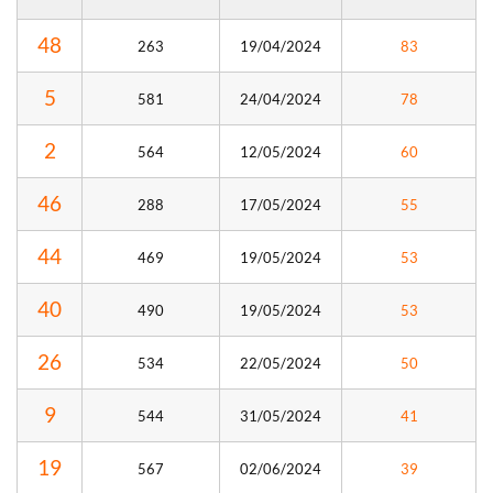
48
263
19/04/2024
83
5
581
24/04/2024
78
2
564
12/05/2024
60
46
288
17/05/2024
55
44
469
19/05/2024
53
40
490
19/05/2024
53
26
534
22/05/2024
50
9
544
31/05/2024
41
19
567
02/06/2024
39