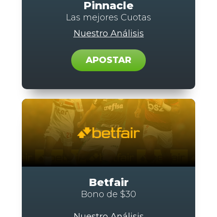
Pinnacle
Las mejores Cuotas
Nuestro Análisis
APOSTAR
Betfair
Bono de $30
Nuestro Análisis