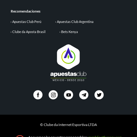
Recomendaciones
Apuestas Club Perú
Apuestas Club Argentina
Clube da Aposta Brasil
Bets Kenya
© Clube da Internet Esportiva LTDA