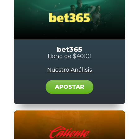
bet365
Bono de $4000
Nuestro Análisis
APOSTAR