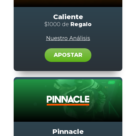
Caliente
$1000 de
Regalo
Nuestro Análisis
APOSTAR
Pinnacle