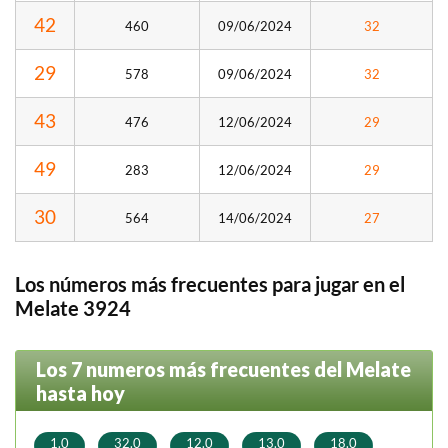
42
460
09/06/2024
32
29
578
09/06/2024
32
43
476
12/06/2024
29
49
283
12/06/2024
29
30
564
14/06/2024
27
Los números más frecuentes para jugar en el
Melate 3924
Los 7 numeros más frecuentes del Melate
hasta hoy
⠀
⠀
⠀
⠀
⠀
1.0
32.0
12.0
13.0
18.0