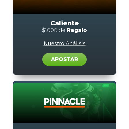
Caliente
$1000 de
Regalo
Nuestro Análisis
APOSTAR