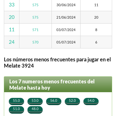
33
575
30/06/2024
11
20
575
21/06/2024
20
11
571
03/07/2024
8
24
570
05/07/2024
6
Los números menos frecuentes para jugar en el
Melate 3924
Los 7 numeros menos frecuentes del
Melate hasta hoy
⠀
⠀
⠀
⠀
⠀
55.0
53.0
56.0
52.0
54.0
⠀
⠀
51.0
48.0