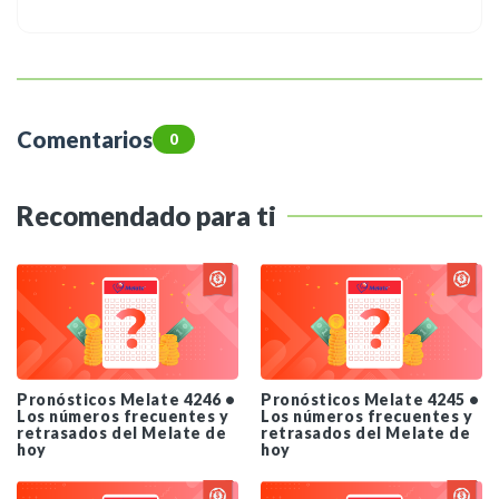
Comentarios
0
Recomendado para ti
Pronósticos Melate 4246 •
Pronósticos Melate 4245 •
Los números frecuentes y
Los números frecuentes y
retrasados del Melate de
retrasados del Melate de
hoy
hoy