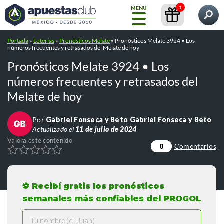
1
MENU
Qué quieres encontrar?
Tu estás leyendo:
Pronósticos Melate 3924 • Los
Portada
»
Loterias
»
Pronósticos Melate
»
Pronósticos Melate 3924 • Los
Inicio
números frecuentes y retrasados del Melate de hoy
números frecuentes y retrasados del Melate de hoy
Pronósticos
Contenidos
Casas de Apuestas
Valora este contenido
Comentarios
0
Pronósticos Melate 3924 • Los
Blog
números frecuentes y retrasados del
Melate de hoy
GRATIS
Liga
MX
Por
Gabriel Fonseca y Beto Gabriel Fonseca y Beto
Actualizado el
11 de julio de 2024
INT.
ARTIFICIAL
Valora este contenido
Pronósticos
Comentarios
0
Búsquedas populares:
/
/
cursos
abrir una cuenta betfair
/
/
crear cuenta bet365
mejores casas de apuestas
⚽
Recibí gratis los pronósticos
Casas de
/
Apuestas
pronosticos de futbol
tips telegram
semanales más confiables del PROGOL
Todos
los
pronósticos