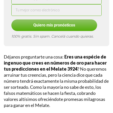
Liga
MX
Liga
Quiero mis pronósticos
de
Expansión
100% gratis. Sin spam. Cancelá cuando quieras.
Concachampions
Leagues
Déjanos preguntarte una cosa:
Eres una espécie de
Cup
ingenuo que crees en números de oro para hacer
Major
tus predicciones en el Melate 3924
? No queremos
League
arruinar tus creencias, pero la ciencia dice que cada
Soccer
número tendrá exactamente la misma probabilidad de
ser sorteado. Como la mayoría no sabe de esto, los
Europeos
falsos matemáticos se hacen la fiesta, cobrando
Internacional
valores altísimos ofreciéndote promesas milagrosas
para ganar en el Melate.
Ligas
y