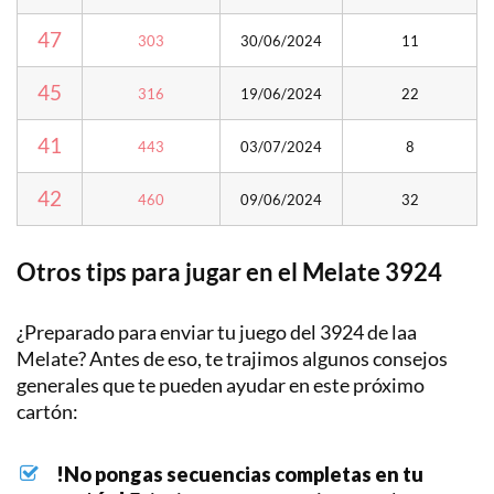
47
303
30/06/2024
11
45
316
19/06/2024
22
41
443
03/07/2024
8
42
460
09/06/2024
32
Otros tips para jugar en el Melate 3924
¿Preparado para enviar tu juego del 3924 de laa
Melate? Antes de eso, te trajimos algunos consejos
generales que te pueden ayudar en este próximo
cartón:
!No pongas secuencias completas en tu