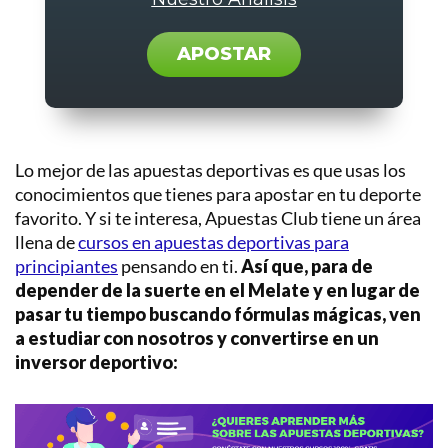
APOSTAR
Lo mejor de las apuestas deportivas es que usas los
conocimientos que tienes para apostar en tu deporte
favorito. Y si te interesa, Apuestas Club tiene un área
llena de
cursos en apuestas deportivas para
principiantes
pensando en ti.
Así que, para de
depender de la suerte en el Melate y en lugar de
pasar tu tiempo buscando fórmulas mágicas, ven
a estudiar con nosotros y convertirse en un
inversor deportivo: