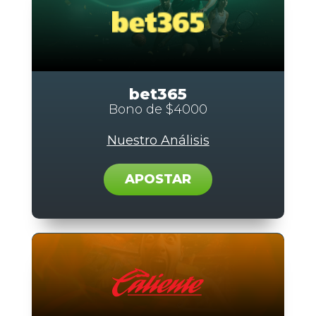
bet365
Bono de $4000
Nuestro Análisis
APOSTAR