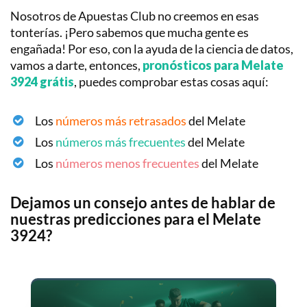
Equipos
Nosotros de Apuestas Club no creemos en esas
tonterías. ¡Pero sabemos que mucha gente es
Loterias
engañada! Por eso, con la ayuda de la ciencia de datos,
y
Quinielas
vamos a darte, entonces,
pronósticos para Melate
3924 grátis
, puedes comprobar estas cosas aquí:
Los
números más retrasados
del Melate
Los
números más frecuentes
del Melate
Básquetbol
Los
números menos frecuentes
del Melate
Dejamos un consejo antes de hablar de
nuestras predicciones para el Melate
3924?