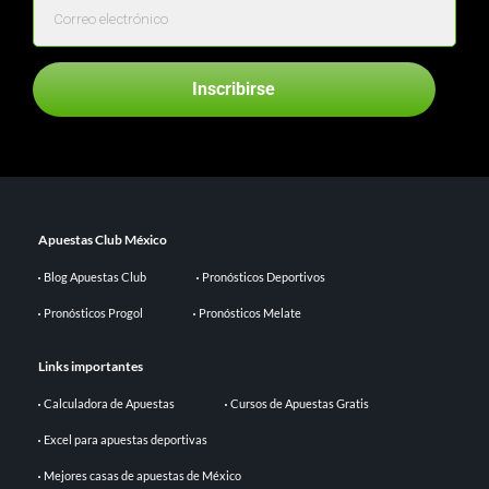
Inscribirse
Apuestas Club México
Blog Apuestas Club
Pronósticos Deportivos
Pronósticos Progol
Pronósticos Melate
Links importantes
Calculadora de Apuestas
Cursos de Apuestas Gratis
Excel para apuestas deportivas
Mejores casas de apuestas de México