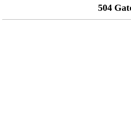
504 Gat