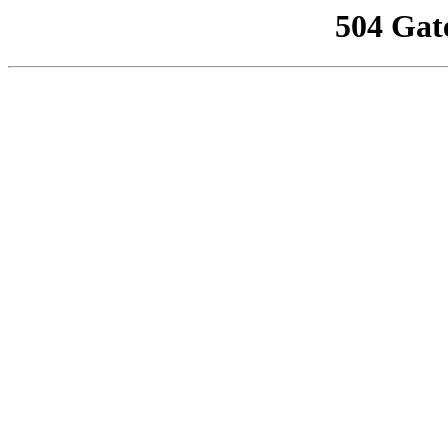
504 Gat