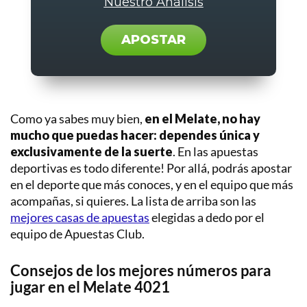
Nuestro Análisis
APOSTAR
Como ya sabes muy bien,
en el Melate, no hay
mucho que puedas hacer: dependes única y
exclusivamente de la suerte
. En las apuestas
deportivas es todo diferente! Por allá, podrás apostar
en el deporte que más conoces, y en el equipo que más
acompañas, si quieres. La lista de arriba son las
mejores casas de apuestas
elegidas a dedo por el
equipo de Apuestas Club.
Consejos de los mejores números para
jugar en el Melate 4021