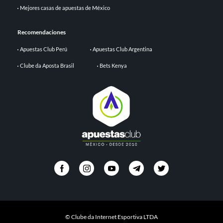
Mejores casas de apuestas de México
Recomendaciones
Apuestas Club Perú
Apuestas Club Argentina
Clube da Aposta Brasil
Bets Kenya
© Clube da Internet Esportiva LTDA