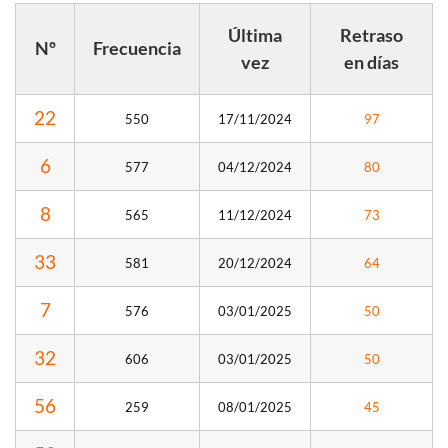
Última
Retraso
Nº
Frecuencia
vez
en días
22
550
17/11/2024
97
6
577
04/12/2024
80
8
565
11/12/2024
73
33
581
20/12/2024
64
7
576
03/01/2025
50
32
606
03/01/2025
50
56
259
08/01/2025
45