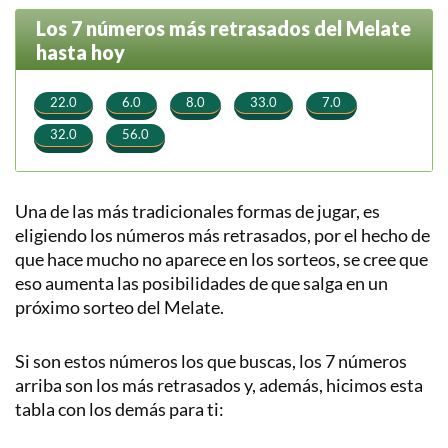
Los 7 números más retrasados del Melate
hasta hoy
⠀
⠀
⠀
⠀
⠀
22.0
6.0
8.0
33.0
7.0
⠀
⠀
32.0
56.0
Una de las más tradicionales formas de jugar, es
eligiendo los números más retrasados, por el hecho de
que hace mucho no aparece en los sorteos, se cree que
eso aumenta las posibilidades de que salga en un
próximo sorteo del Melate.
Si son estos números los que buscas, los 7 números
arriba son los más retrasados y, además, hicimos esta
tabla con los demás para ti: