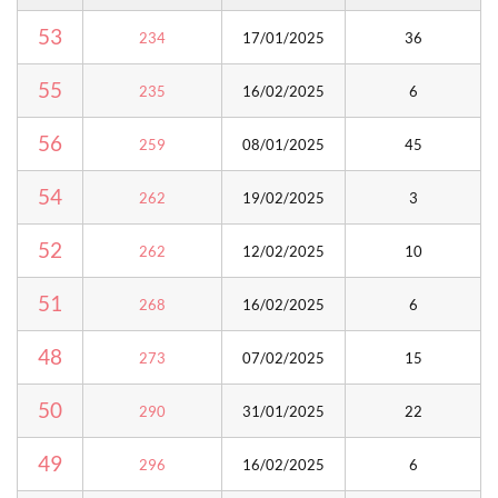
53
234
17/01/2025
36
55
235
16/02/2025
6
56
259
08/01/2025
45
54
262
19/02/2025
3
52
262
12/02/2025
10
51
268
16/02/2025
6
48
273
07/02/2025
15
50
290
31/01/2025
22
49
296
16/02/2025
6