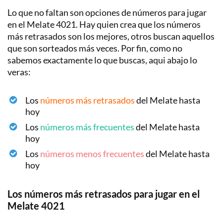
Lo que no faltan son opciones de números para jugar
en el Melate 4021. Hay quien crea que los números
más retrasados son los mejores, otros buscan aquellos
que son sorteados más veces. Por fin, como no
sabemos exactamente lo que buscas, aqui abajo lo
veras:
Los
números más retrasados
del Melate hasta
hoy
Los
números más frecuentes
del Melate hasta
hoy
Los
números menos frecuentes
del Melate hasta
hoy
Los números más retrasados para jugar en el
Melate 4021