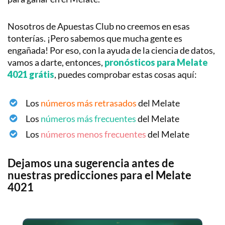
Equipos
Nosotros de Apuestas Club no creemos en esas
Loterias
y
tonterías. ¡Pero sabemos que mucha gente es
Quinielas
engañada! Por eso, con la ayuda de la ciencia de datos,
vamos a darte, entonces,
pronósticos para Melate
4021 grátis
, puedes comprobar estas cosas aquí:
Los
números más retrasados
del Melate
Básquetbol
Los
números más frecuentes
del Melate
Los
números menos frecuentes
del Melate
Dejamos una sugerencia antes de
nuestras predicciones para el Melate
4021