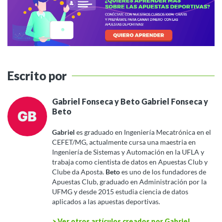
Escrito por
Gabriel Fonseca y Beto Gabriel Fonseca y
Beto
Gabriel
es graduado en Ingeniería Mecatrónica en el
CEFET/MG, actualmente cursa una maestria en
Ingeniería de Sistemas y Automación en la UFLA y
trabaja como cientista de datos en Apuestas Club y
Clube da Aposta.
Beto
es uno de los fundadores de
Apuestas Club, graduado en Administración por la
UFMG y desde 2015 estudia ciencia de datos
aplicados a las apuestas deportivas.
> Ver otros artículos creados por Gabriel