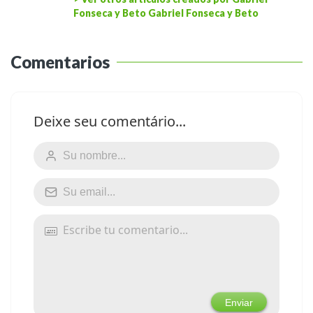
Fonseca y Beto Gabriel Fonseca y Beto
Comentarios
Deixe seu comentário...