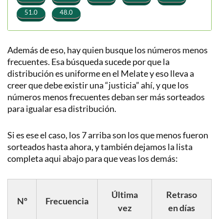
⠀
⠀
51.0
48.0
Además de eso, hay quien busque los números menos
frecuentes. Esa búsqueda sucede por que la
distribución es uniforme en el Melate y eso lleva a
creer que debe existir una “justicia” ahí, y que los
números menos frecuentes deban ser más sorteados
para igualar esa distribución.
Si es ese el caso, los 7 arriba son los que menos fueron
sorteados hasta ahora, y también dejamos la lista
completa aqui abajo para que veas los demás:
Última
Retraso
Nº
Frecuencia
vez
en días