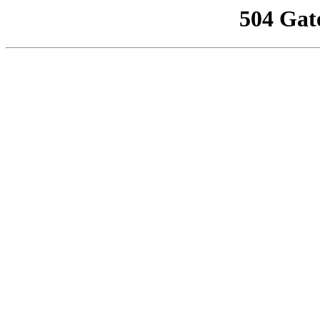
504 Gat