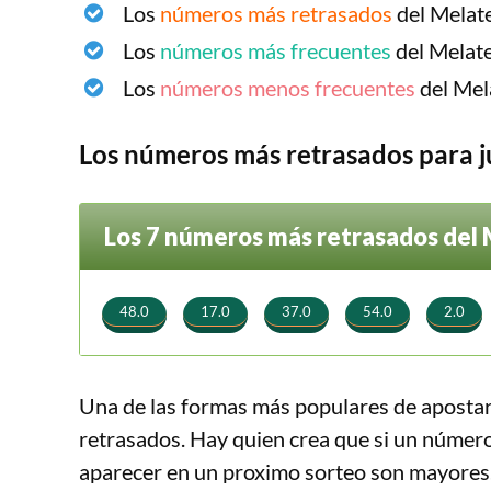
Los
números más retrasados
del Melat
Los
números más frecuentes
del Melate
Los
números menos frecuentes
del Mel
Los números más retrasados para j
Los 7 números más retrasados del 
⠀
⠀
⠀
⠀
48.0
17.0
37.0
54.0
2.0
Una de las formas más populares de apostar 
retrasados. Hay quien crea que si un númer
aparecer en un proximo sorteo son mayores