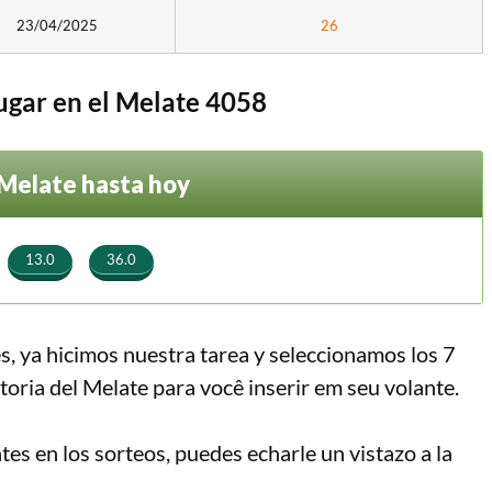
23/04/2025
26
ugar en el Melate 4058
 Melate hasta hoy
⠀
⠀
⠀
13.0
36.0
s, ya hicimos nuestra tarea y seleccionamos los 7
oria del Melate para você inserir em seu volante.
s en los sorteos, puedes echarle un vistazo a la