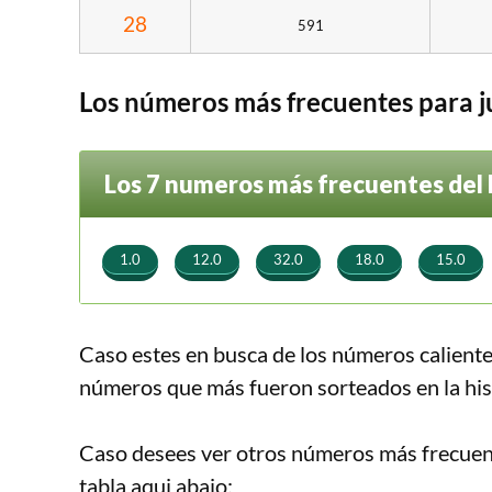
28
591
Los números más frecuentes para j
Los 7 numeros más frecuentes del
⠀
⠀
⠀
⠀
1.0
12.0
32.0
18.0
15.0
Caso estes en busca de los números caliente
números que más fueron sorteados en la hist
Caso desees ver otros números más frecuente
tabla aqui abajo: