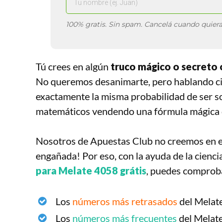
100% gratis. Sin spam. Cancelá cuando quiera
Tú crees en algún
truco mágico o secreto 
No queremos desanimarte, pero hablando ci
exactamente la misma probabilidad de ser so
matemáticos vendendo una fórmula mágica di
Nosotros de Apuestas Club no creemos en e
engañada! Por eso, con la ayuda de la cienci
para Melate 4058 grátis
, puedes comproba
Los
números más retrasados
del Melat
Los
números más frecuentes
del Melat