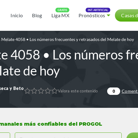
GRATIS
INT. ARTIFICIAL
Inicio
Blog
Liga MX
Pronósticos
Casas 
é quieres encontrar?
Pronósticos
Conteni
 Los números frecuentes y retrasados del Melate de ho
 Melate 4058 • Los números frecuentes y retrasados del Melate de hoy
e 4058 • Los números fr
quedas populares:
/
/
cursos
abrir una cuenta betfair
crear cuent
/
nosticos de futbol
tips telegram
late de hoy
seca y Beto
Coment
Valora este contenido
0
semanales más confiables del PROGOL