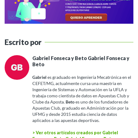
Escrito por
Gabriel Fonseca y Beto Gabriel Fonseca y
Beto
Gabriel
es graduado en Ingeniería Mecatrónica en el
CEFET/MG, actualmente cursa una maestria en
Ingeniería de Sistemas y Automación en la UFLA y
trabaja como cientista de datos en Apuestas Club y
Clube da Aposta.
Beto
es uno de los fundadores de
Apuestas Club, graduado en Administración por la
UFMG y desde 2015 estudia ciencia de datos
aplicados a las apuestas deportivas.
> Ver otros artículos creados por Gabriel