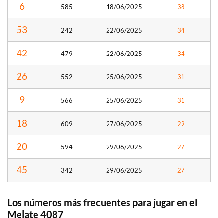
6
585
18/06/2025
38
53
242
22/06/2025
34
42
479
22/06/2025
34
26
552
25/06/2025
31
9
566
25/06/2025
31
18
609
27/06/2025
29
20
594
29/06/2025
27
45
342
29/06/2025
27
Los números más frecuentes para jugar en el
Melate 4087