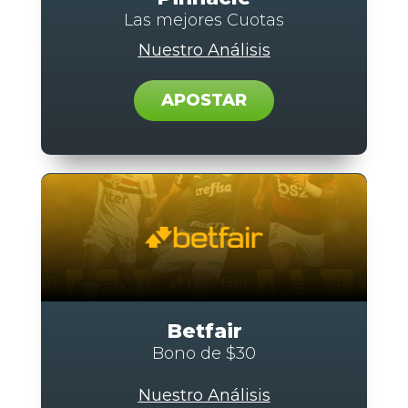
Las mejores Cuotas
Nuestro Análisis
APOSTAR
Betfair
Bono de $30
Nuestro Análisis