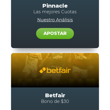
Pinnacle
Las mejores Cuotas
Nuestro Análisis
APOSTAR
Betfair
Bono de $30