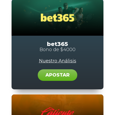
bet365
Bono de $4000
Nuestro Análisis
APOSTAR