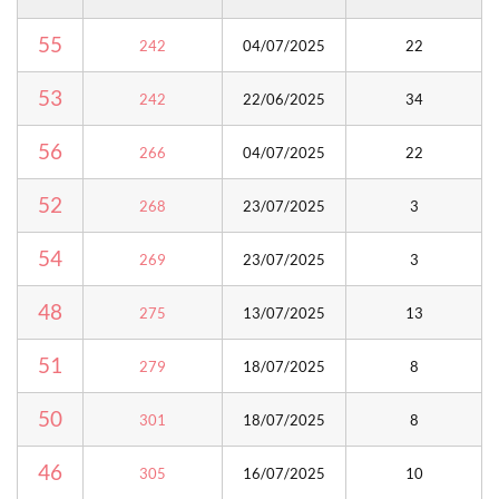
55
242
04/07/2025
22
53
242
22/06/2025
34
56
266
04/07/2025
22
52
268
23/07/2025
3
54
269
23/07/2025
3
48
275
13/07/2025
13
51
279
18/07/2025
8
50
301
18/07/2025
8
46
305
16/07/2025
10