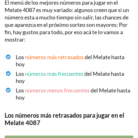
El menú de los mejores números para jugar en el
Melate 4087 es muy variado: algunos creen que si un
número esta a mucho tiempo sin salir, las chances de
que aparezca en el próximo sorteo son mayores; Por
fin, hay gustos para todo, por eso acá te lo vamos a
mostrar:
Los
números más retrasados
del Melate hasta
hoy
Los
números más frecuentes
del Melate hasta
hoy
Los
números menos frecuentes
del Melate hasta
hoy
Los números más retrasados para jugar en el
Melate 4087