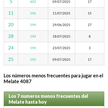
5
603
09/07/2025
17
11
596
11/07/2025
15
20
594
29/06/2025
27
28
594
18/07/2025
8
24
594
23/07/2025
3
25
592
09/07/2025
17
Los números menos frecuentes para jugar en el
Melate 4087
Los 7 numeros menos frecuentes del
Melate hasta hoy