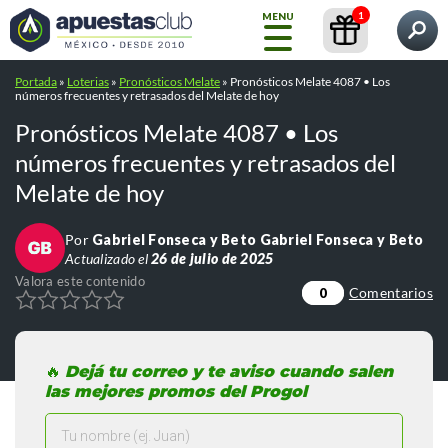
1
MENU
Qué quieres encontrar?
Tu estás leyendo:
Pronósticos Melate 4087 • Los
Portada
»
Loterias
»
Pronósticos Melate
»
Pronósticos Melate 4087 • Los
Inicio
números frecuentes y retrasados del Melate de hoy
números frecuentes y retrasados del Melate de hoy
Pronósticos
Contenidos
Casas de Apuestas
Valora este contenido
Comentarios
0
Pronósticos Melate 4087 • Los
Blog
números frecuentes y retrasados del
Melate de hoy
GRATIS
Liga
MX
Por
Gabriel Fonseca y Beto Gabriel Fonseca y Beto
Actualizado el
26 de julio de 2025
INT.
ARTIFICIAL
Valora este contenido
Pronósticos
Comentarios
0
Búsquedas populares:
/
/
cursos
abrir una cuenta betfair
/
/
crear cuenta bet365
mejores casas de apuestas
🔥
Dejá tu correo y te aviso cuando salen
Casas de
/
Apuestas
pronosticos de futbol
las mejores promos del Progol
tips telegram
Todos
los
pronósticos