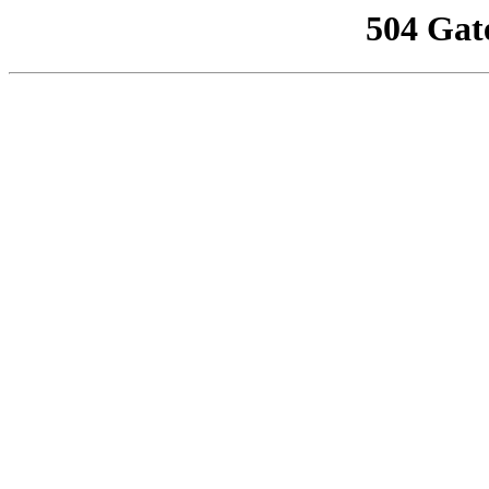
504 Gat