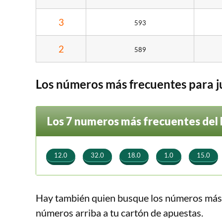
3
593
2
589
Los números más frecuentes para j
Los 7 numeros más frecuentes del
⠀
⠀
⠀
⠀
12.0
32.0
18.0
1.0
15.0
Hay también quien busque los números más fr
números arriba a tu cartón de apuestas.