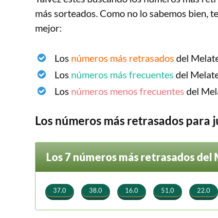
más sorteados. Como no lo sabemos bien, te 
mejor:
Los
números más retrasados
del Melat
Los
números más frecuentes
del Melate
Los
números menos frecuentes
del Mel
Los números más retrasados para j
Los 7 números más retrasados del 
⠀
⠀
⠀
⠀
37.0
38.0
16.0
51.0
22.0