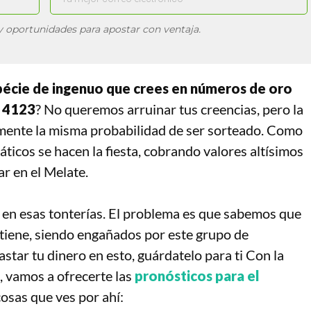
y oportunidades para apostar con ventaja.
pécie de ingenuo que crees en números de oro
e 4123
? No queremos arruinar tus creencias, pero la
mente la misma probabilidad de ser sorteado. Como
áticos se hacen la fiesta, cobrando valores altísimos
r en el Melate.
en esas tonterías. El problema es que sabemos que
tiene, siendo engañados por este grupo de
star tu dinero en esto, guárdatelo para ti Con la
, vamos a ofrecerte las
pronósticos para el
cosas que ves por ahí: