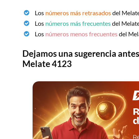
Los
números más retrasados
del Melat
Los
números más frecuentes
del Melat
Los
números menos frecuentes
del Mel
Dejamos una sugerencia antes 
Melate 4123
R
d
Re