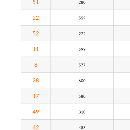
51
280
22
559
52
272
11
599
8
577
28
600
17
580
49
310
42
483