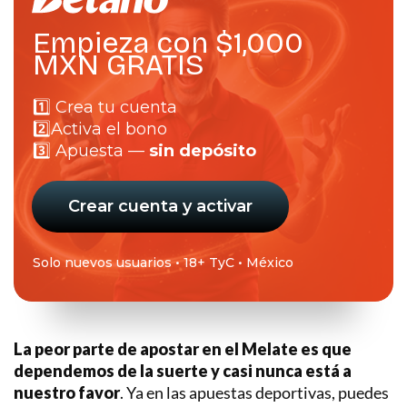
Empieza con $1,000
MXN GRATIS
1️⃣ Crea tu cuenta
2️⃣Activa el bono
3️⃣ Apuesta —
sin depósito
Crear cuenta y activar
Solo nuevos usuarios • 18+ TyC • México
La peor parte de apostar en el Melate es que
dependemos de la suerte y casi nunca está a
nuestro favor
. Ya en las apuestas deportivas, puedes