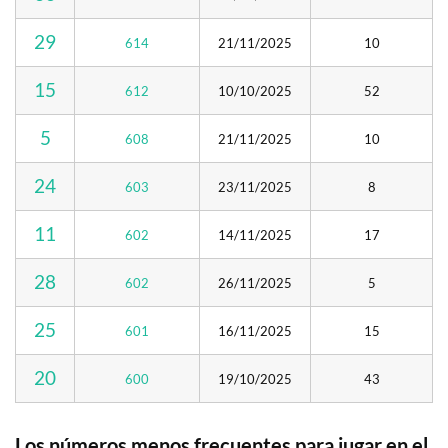
29
614
21/11/2025
10
15
612
10/10/2025
52
5
608
21/11/2025
10
24
603
23/11/2025
8
11
602
14/11/2025
17
28
602
26/11/2025
5
25
601
16/11/2025
15
20
600
19/10/2025
43
Los números menos frecuentes para jugar en el