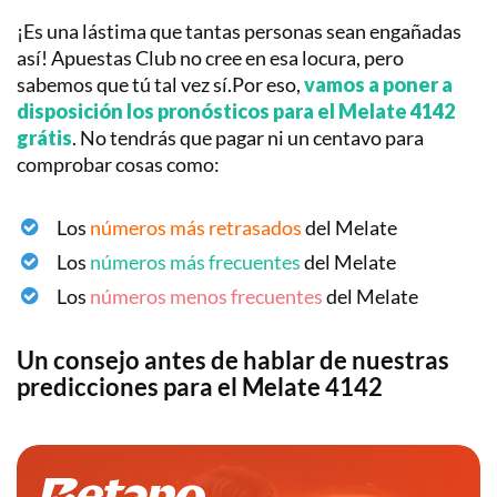
Equipos
¡Es una lástima que tantas personas sean engañadas
así! Apuestas Club no cree en esa locura, pero
Loterias
y
sabemos que tú tal vez sí.Por eso,
vamos a poner a
Quinielas
disposición los pronósticos para el Melate 4142
grátis
. No tendrás que pagar ni un centavo para
comprobar cosas como:
Los
números más retrasados
del Melate
Básquetbol
Los
números más frecuentes
del Melate
Los
números menos frecuentes
del Melate
Un consejo antes de hablar de nuestras
predicciones para el Melate 4142