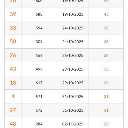
20
600
19/10/2025
43
39
588
19/10/2025
43
33
594
24/10/2025
38
50
309
24/10/2025
38
26
559
26/10/2025
36
43
499
29/10/2025
33
18
617
29/10/2025
33
4
571
31/10/2025
31
27
572
31/10/2025
31
48
284
02/11/2025
29