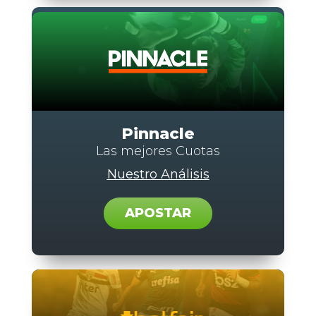
Pinnacle
Las mejores Cuotas
Nuestro Análisis
APOSTAR