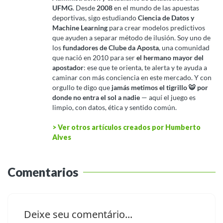
UFMG
. Desde
2008
en el mundo de las apuestas
deportivas, sigo estudiando
Ciencia de Datos y
Machine Learning
para crear modelos predictivos
que ayuden a separar método de ilusión. Soy uno de
los
fundadores de Clube da Aposta
, una comunidad
que nació en 2010 para ser
el hermano mayor del
apostador
: ese que te orienta, te alerta y te ayuda a
caminar con más conciencia en este mercado. Y con
orgullo te digo que
jamás metimos el tigrillo 🐯 por
donde no entra el sol a nadie
— aquí el juego es
limpio, con datos, ética y sentido común.
> Ver otros artículos creados por Humberto
Alves
Comentarios
Deixe seu comentário...