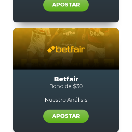
APOSTAR
Betfair
Bono de $30
Nuestro Análisis
APOSTAR