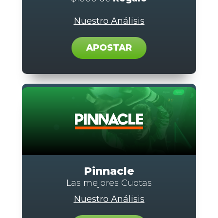
Nuestro Análisis
APOSTAR
Pinnacle
Las mejores Cuotas
Nuestro Análisis