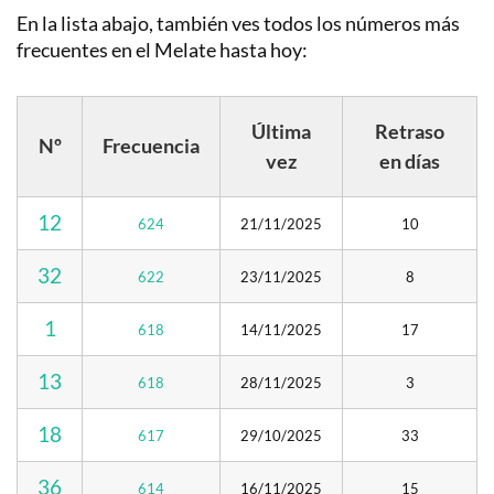
En la lista abajo, también ves todos los números más
frecuentes en el Melate hasta hoy:
Última
Retraso
Nº
Frecuencia
vez
en días
12
624
21/11/2025
10
32
622
23/11/2025
8
1
618
14/11/2025
17
13
618
28/11/2025
3
18
617
29/10/2025
33
36
614
16/11/2025
15