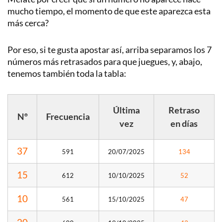
mucho tiempo, el momento de que este aparezca esta
más cerca?
Por eso, si te gusta apostar así, arriba separamos los 7
números más retrasados para que juegues, y, abajo,
tenemos también toda la tabla:
Última
Retraso
Nº
Frecuencia
vez
en días
37
591
20/07/2025
134
15
612
10/10/2025
52
10
561
15/10/2025
47