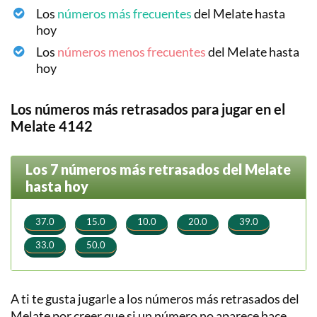
Los
números más frecuentes
del Melate hasta
hoy
Los
números menos frecuentes
del Melate hasta
hoy
Los números más retrasados para jugar en el
Melate 4142
Los 7 números más retrasados del Melate
hasta hoy
⠀
⠀
⠀
⠀
⠀
37.0
15.0
10.0
20.0
39.0
⠀
⠀
33.0
50.0
A ti te gusta jugarle a los números más retrasados del
Melate por creer que si un número no aparece hace