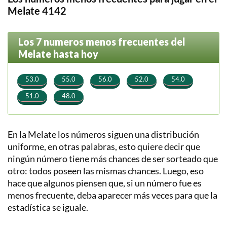
Melate 4142
Los 7 numeros menos frecuentes del
Melate hasta hoy
⠀
⠀
⠀
⠀
⠀
53.0
55.0
56.0
52.0
54.0
⠀
⠀
51.0
48.0
En la Melate los números siguen una distribución
uniforme, en otras palabras, esto quiere decir que
ningún número tiene más chances de ser sorteado que
otro: todos poseen las mismas chances. Luego, eso
hace que algunos piensen que, si un número fue es
menos frecuente, deba aparecer más veces para que la
estadística se iguale.