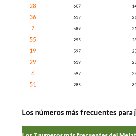
28
607
1
36
617
2
7
589
2
55
255
2
19
597
2
29
619
2
6
597
2
51
285
3
Los números más frecuentes para 
Los 7 numeros más frecuentes del Melat