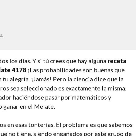
s.
s los días. Y si tú crees que hay alguna
receta
elate 4178
¡Las probabilidades son buenas que
tu alegría. ¡Jamás! Pero la ciencia dice que la
eros sea seleccionado es exactamente la misma.
fador haciéndose pasar por matemáticos y
 ganar en el Melate.
s en esas tonterías. El problema es que sabemos
que no tiene, siendo engañados por este grupo de