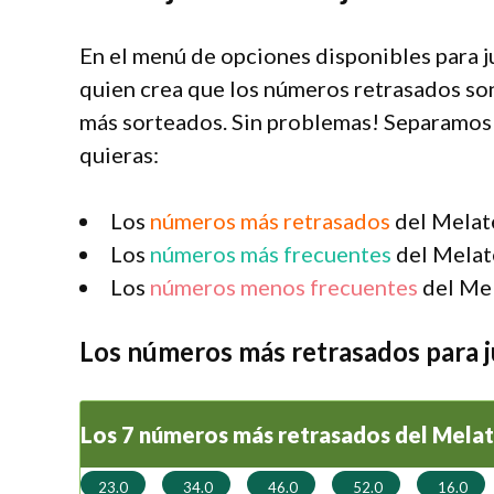
En el menú de opciones disponibles para 
quien crea que los números retrasados so
más sorteados. Sin problemas! Separamos es
quieras:
Los
números más retrasados
del Melat
Los
números más frecuentes
del Melat
Los
números menos frecuentes
del Mel
Los números más retrasados para j
Los 7 números más retrasados del Melat
⠀
⠀
⠀
⠀
23.0
34.0
46.0
52.0
16.0