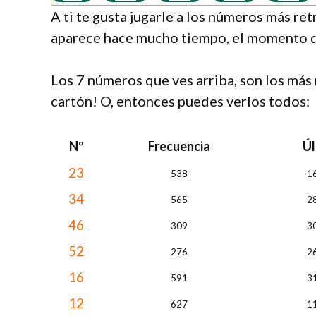
A ti te gusta jugarle a los números más re
aparece hace mucho tiempo, el momento d
Los 7 números que ves arriba, son los más 
cartón! O, entonces puedes verlos todos:
Nº
Frecuencia
Úl
23
538
1
34
565
2
46
309
3
52
276
2
16
591
3
12
627
1