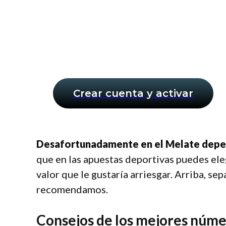
Empieza con $1,000 
GRATIS
1️⃣ Crea tu cuenta
2️⃣Activa el bono
3️⃣ Apuesta —
sin depósito
Crear cuenta y activar
Desafortunadamente en el Melate depe
que en las apuestas deportivas puedes ele
valor que le gustaría arriesgar. Arriba, se
recomendamos.
Consejos de los mejores núme