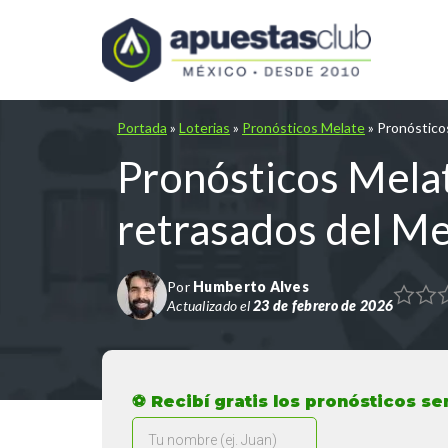
Qu
Tu estás leyendo:
Portada
»
Loterias
»
Pronósticos Melate 4178 •
Pronósticos Melate
»
Pronóstico
Comentarios
0
Pronósticos Mela
Bús
pro
retrasados del Me
Por
Humberto Alves
Actualizado el
23 de febrero de 2026
⚽
Recibí gratis los pronósticos 