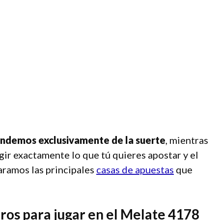
MXN
ndemos exclusivamente de la suerte
, mientras
gir exactamente lo que tú quieres apostar y el
paramos las principales
casas de apuestas
que
ros para jugar en el Melate 4178