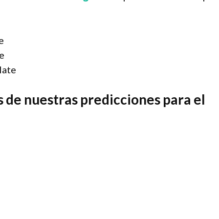
e
e
late
 de nuestras predicciones para el
MXN