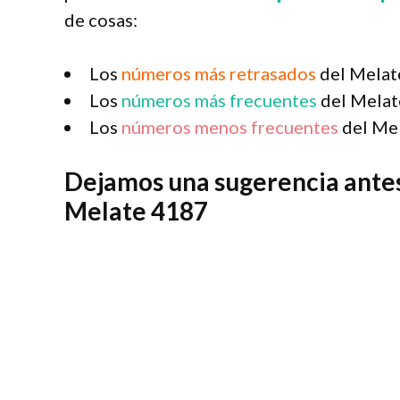
de cosas:
Los
números más retrasados
del Melat
Los
números más frecuentes
del Melat
Los
números menos frecuentes
del Me
Dejamos una sugerencia antes
Melate 4187
Solo nuevos usuarios • 18+ TyC • México
Empieza con $1,000 
GRATIS