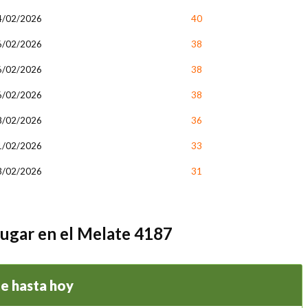
4/02/2026
40
6/02/2026
38
6/02/2026
38
6/02/2026
38
8/02/2026
36
1/02/2026
33
3/02/2026
31
jugar en el Melate 4187
e hasta hoy