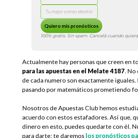
Quiero mis pronósticos
100% gratis. Sin spam. Cancelá cuando quiera
Actualmente hay personas que creen en to
para las apuestas en el Melate 4187
. No
de cada numero son exactamente iguales.
pasando por matemáticos prometiendo for
Nosotros de Apuestas Club hemos estudia
acuerdo con estos estafadores. Así que, q
dinero en esto, puedes quedarte con él. N
para darte: te daremos
los pronósticos pa