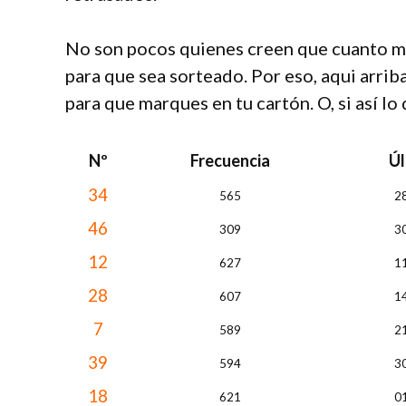
No son pocos quienes creen que cuanto m
para que sea sorteado. Por eso, aqui arrib
para que marques en tu cartón. O, si así lo
Nº
Frecuencia
Úl
34
565
2
46
309
3
12
627
1
28
607
1
7
589
2
39
594
3
18
621
0