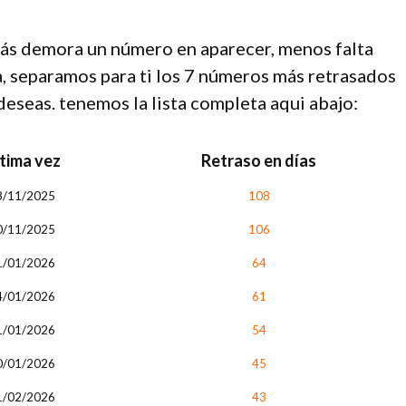
ás demora un número en aparecer, menos falta
a, separamos para ti los 7 números más retrasados
 deseas. tenemos la lista completa aqui abajo:
tima vez
Retraso en días
8/11/2025
108
0/11/2025
106
1/01/2026
64
4/01/2026
61
1/01/2026
54
0/01/2026
45
1/02/2026
43