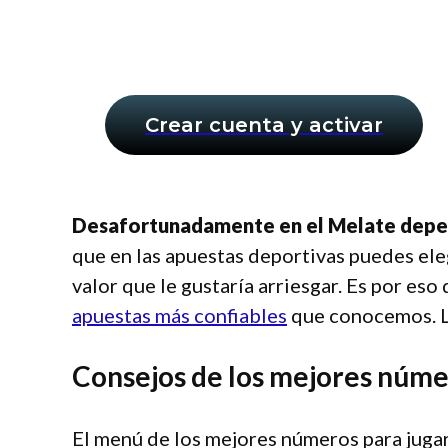
1️⃣ Crea tu cuenta
2️⃣Activa el bono
3️⃣ Apuesta —
sin depósito
Crear cuenta y activar
Desafortunadamente en el Melate depe
que en las apuestas deportivas puedes ele
valor que le gustaría arriesgar. Es por eso
apuestas más confiables
que conocemos. La 
Consejos de los mejores núme
El menú de los mejores números para juga