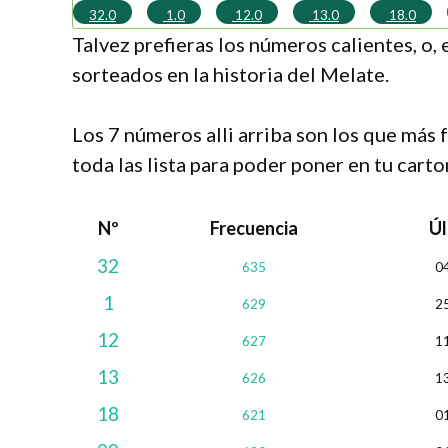
⠀
⠀
⠀
⠀
⠀
32.0
1.0
12.0
13.0
18.0
Talvez prefieras los números calientes, o,
sorteados en la historia del Melate.
Los 7 números alli arriba son los que más 
toda las lista para poder poner en tu carto
Nº
Frecuencia
Úl
32
635
0
1
629
2
12
627
1
13
626
1
18
621
0