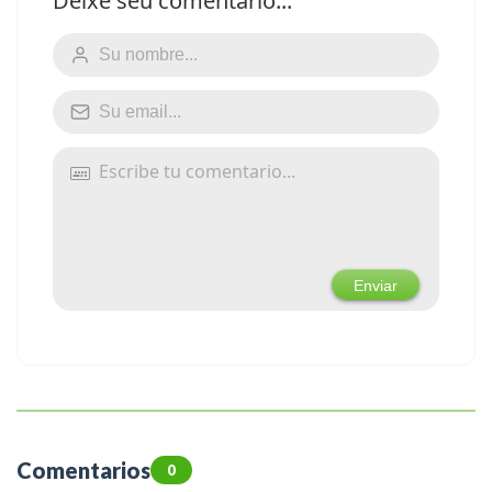
Deixe seu comentário...
Comentarios
0