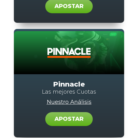
APOSTAR
Pinnacle
Las mejores Cuotas
Nuestro Análisis
APOSTAR