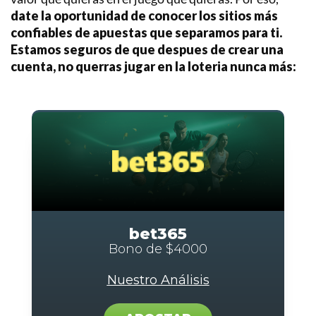
date la oportunidad de conocer los sitios más
confiables de apuestas que separamos para ti.
Estamos seguros de que despues de crear una
cuenta, no querras jugar en la loteria nunca más:
bet365
Bono de $4000
Nuestro Análisis