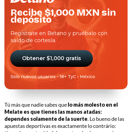
Recibe $1,000 MXN sin
depósito
Regístrate en Betano y pruébalo con
saldo de cortesía.
Obtener $1,000 gratis
Solo nuevos usuarios • 18+ TyC • México
Tú más que nadie sabes que
lo más molesto en el
Melate es que tienes las manos atadas:
dependes solamente de la suerte
. Lo bueno de las
apuestas deportivas es exactamente lo contrário: