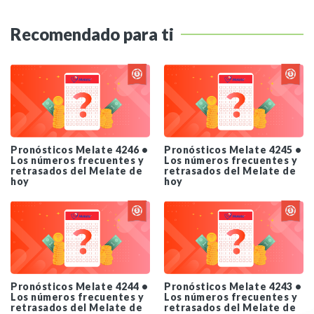
Recomendado para ti
Pronósticos Melate 4246 •
Pronósticos Melate 4245 •
Los números frecuentes y
Los números frecuentes y
retrasados del Melate de
retrasados del Melate de
hoy
hoy
Pronósticos Melate 4244 •
Pronósticos Melate 4243 •
Los números frecuentes y
Los números frecuentes y
retrasados del Melate de
retrasados del Melate de