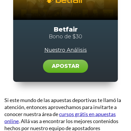
Betfair
Bono de $30
Nuestro Análisis
APOSTAR
Si este mundo de las apuestas deportivas te llamó la
atención, entonces aprovechamos para invitarte a
conocer nuestra área de
cursos grátis en apuestas
online
. Allá vas a encontrar los mejores contenidos
hechos por nuestro equipo de apostadores