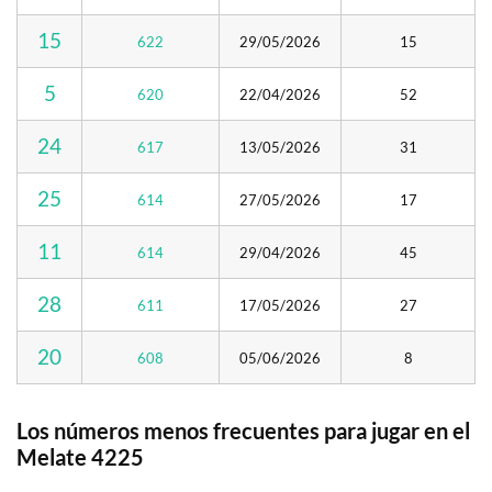
15
622
29/05/2026
15
5
620
22/04/2026
52
24
617
13/05/2026
31
25
614
27/05/2026
17
11
614
29/04/2026
45
28
611
17/05/2026
27
20
608
05/06/2026
8
Los números menos frecuentes para jugar en el
Melate 4225