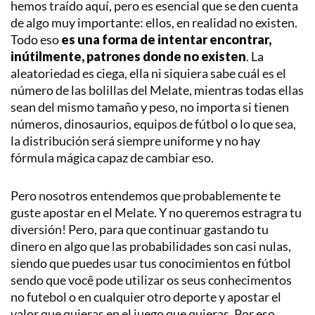
hemos traído aquí, pero es esencial que se den cuenta
de algo muy importante: ellos, en realidad no existen.
Todo eso
es una forma de intentar encontrar,
inútilmente, patrones donde no existen
. La
aleatoriedad es ciega, ella ni siquiera sabe cuál es el
número de las bolillas del Melate, mientras todas ellas
sean del mismo tamaño y peso, no importa si tienen
números, dinosaurios, equipos de fútbol o lo que sea,
la distribución será siempre uniforme y no hay
fórmula mágica capaz de cambiar eso.
Pero nosotros entendemos que probablemente te
guste apostar en el Melate. Y no queremos estragra tu
diversión! Pero, para que continuar gastando tu
dinero en algo que las probabilidades son casi nulas,
siendo que puedes usar tus conocimientos en fútbol
sendo que você pode utilizar os seus conhecimentos
no futebol o en cualquier otro deporte y apostar el
valor que quieras en el juego que quieras. Por eso,