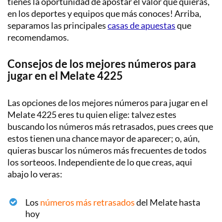
tienes la oportunidad de apostar el valor que quieras,
en los deportes y equipos que más conoces! Arriba,
separamos las principales
casas de apuestas
que
recomendamos.
Consejos de los mejores números para
jugar en el Melate 4225
Las opciones de los mejores números para jugar en el
Melate 4225 eres tu quien elige: talvez estes
buscando los números más retrasados, pues crees que
estos tienen una chance mayor de aparecer; o, aún,
quieras buscar los números más frecuentes de todos
los sorteoos. Independiente de lo que creas, aqui
abajo lo veras:
Los
números más retrasados
del Melate hasta
hoy