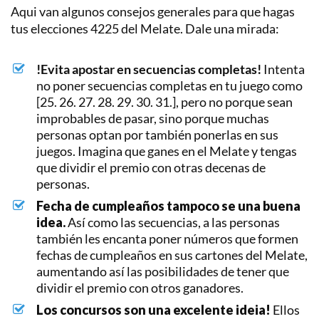
Aqui van algunos consejos generales para que hagas
tus elecciones 4225 del Melate. Dale una mirada:
!Evita apostar en secuencias completas!
Intenta
no poner secuencias completas en tu juego como
[25. 26. 27. 28. 29. 30. 31.], pero no porque sean
improbables de pasar, sino porque muchas
personas optan por también ponerlas en sus
juegos. Imagina que ganes en el Melate y tengas
que dividir el premio con otras decenas de
personas.
Fecha de cumpleaños tampoco se una buena
idea.
Así como las secuencias, a las personas
también les encanta poner números que formen
fechas de cumpleaños en sus cartones del Melate,
aumentando así las posibilidades de tener que
dividir el premio con otros ganadores.
Los concursos son una excelente ideia!
Ellos