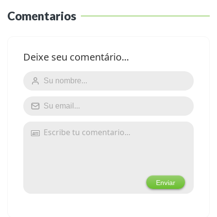
Comentarios
Deixe seu comentário...