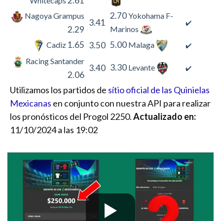
2.61
Whitecaps
2.70
Nagoya Grampus
Yokohama F-
3.41
✔️
Marinos
2.29
1.65
5.00
Cadiz
3.50
Malaga
✔️
Racing Santander
3.30
3.40
Levante
✔️
2.06
Utilizamos los partidos de
sítio oficial de las Quinielas
Mexicanas
en conjunto con nuestra API para realizar
los pronósticos del Progol 2250.
Actualizado en:
11/10/2024 a las 19:02