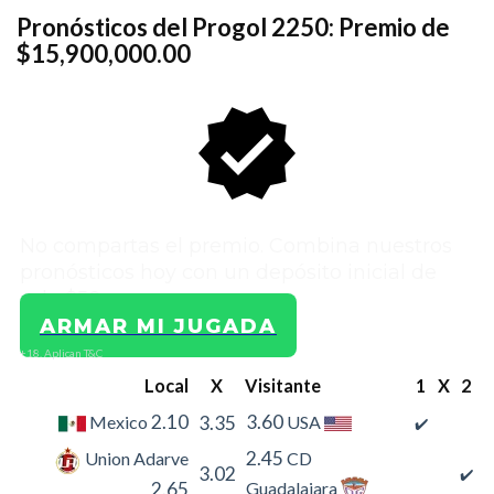
Pronósticos del Progol 2250: Premio de
Loterias
$15,900,000.00
y
Quinielas
Arma tu propio Progol desde $1.
Básquetbol
No compartas el premio. Combina nuestros
pronósticos hoy con un depósito inicial de
solo $50
ARMAR MI JUGADA
+18. Aplican T&C
Local
X
Visitante
1
X
2
2.10
3.60
Mexico
3.35
USA
✔️
2.45
Union Adarve
CD
3.02
✔️
Guadalajara
2.65