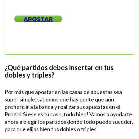
Nuestro Análisis
APOSTAR
¿Qué partidos debes insertar en tus
dobles y triples?
Por más que apostar en las casas de apuestas sea
super simple, sabemos que hay gente que aún
prefiere ir a la banca y realizar sus apuestas en el
Progol. Si ese es tu caso, todo bien! Vamos a ayudarte
ahora a elegir los partidos donde todo puede suceder,
para que elijas bien tus dobles o triples.