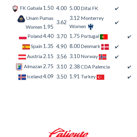
1.50
FK Gabala
4.00
5.00
Difai FK
✔️
3.12
Unam Pumas
Monterrey
3.62
✔️
Women
1.95
Women
4.40
1.75
Poland
3.70
Portugal
✔️
1.35
8.00
Spain
4.90
Denmark
✔️
2.15
3.10
Austria
3.56
Norway
✔️
2.75
Almazan
3.10
2.38
CDA Palencia
✔️
4.09
1.91
Iceland
3.50
Turkey
✔️