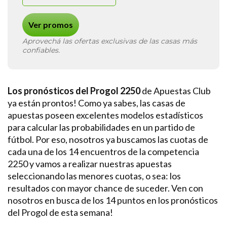
Liga
MX
Ver promos
Liga
Aprovechá las ofertas exclusivas de las casas más
de
confiables.
Expansión
Concachampions
Los pronósticos del Progol 2250
de Apuestas Club
Leagues
ya están prontos! Como ya sabes, las casas de
Cup
apuestas poseen excelentes modelos estadísticos
para calcular las probabilidades en un partido de
Major
League
fútbol. Por eso, nosotros ya buscamos las cuotas de
Soccer
cada una de los 14 encuentros de la competencia
2250 y vamos a realizar nuestras apuestas
Europeos
seleccionando las menores cuotas, o sea: los
Internacional
resultados con mayor chance de suceder. Ven con
nosotros en busca de los 14 puntos en los pronósticos
Ligas
del Progol de esta semana!
y
Equipos