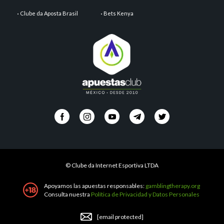
Clube da Aposta Brasil
Bets Kenya
© Clube da Internet Esportiva LTDA
Apoyamos las apuestas responsables:
gamblingtherapy.org
Consulta nuestra
Política de Privacidad y Datos Personales
[email protected]