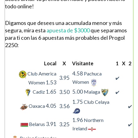
todo online!
Digamos que desees una acumulada menor y más
segura, mira esta
apuesta de $3000
que separamos
para ti con las 6 apuestas más probables del Progol
2250:
Local
X
Visitante
1
X
2
4.58
Club America
Pachuca
3.95
✔️
Women
1.53
Women
1.65
5.00
Cadiz
3.50
Malaga
✔️
1.75
Club Celaya
4.05
Oaxaca
3.56
✔️
1.96
Northern
3.91
Belarus
3.25
✔️
Ireland